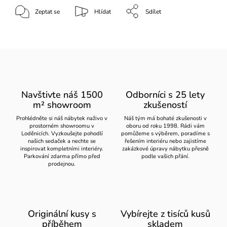
Zeptat se
Hlídat
Sdílet
Navštivte náš 1500
Odborníci s 25 lety
m² showroom
zkušeností
Prohlédněte si náš nábytek naživo v
Náš tým má bohaté zkušenosti v
prostorném showroomu v
oboru od roku 1998. Rádi vám
Loděnicích. Vyzkoušejte pohodlí
pomůžeme s výběrem, poradíme s
našich sedaček a nechte se
řešením interiéru nebo zajistíme
inspirovat kompletními interiéry.
zakázkové úpravy nábytku přesně
Parkování zdarma přímo před
podle vašich přání.
prodejnou.
Originální kusy s
Vybírejte z tisíců kusů
příběhem
skladem