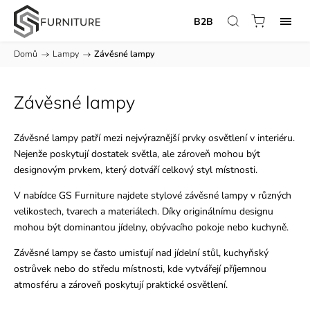
B2B
Domů
/
Lampy
/
Závěsné lampy
Závěsné lampy
Závěsné lampy patří mezi nejvýraznější prvky osvětlení v interiéru.
Nejenže poskytují dostatek světla, ale zároveň mohou být
designovým prvkem, který dotváří celkový styl místnosti.
V nabídce GS Furniture najdete stylové závěsné lampy v různých
velikostech, tvarech a materiálech. Díky originálnímu designu
mohou být dominantou jídelny, obývacího pokoje nebo kuchyně.
Závěsné lampy se často umisťují nad jídelní stůl, kuchyňský
ostrůvek nebo do středu místnosti, kde vytvářejí příjemnou
atmosféru a zároveň poskytují praktické osvětlení.