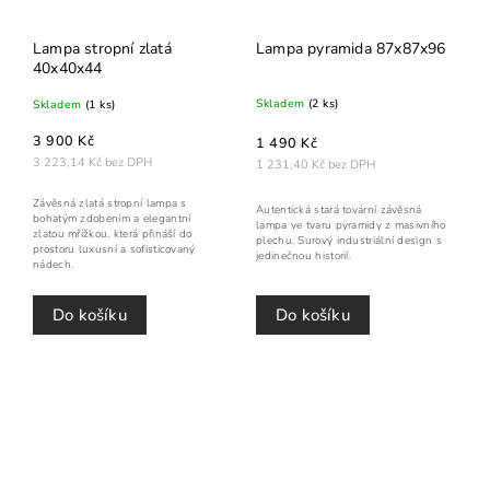
Lampa stropní zlatá
Lampa pyramida 87x87x96
40x40x44
Skladem
(2 ks)
Skladem
(1 ks)
3 900 Kč
1 490 Kč
3 223,14 Kč bez DPH
1 231,40 Kč bez DPH
Závěsná zlatá stropní lampa s
Autentická stará tovární závěsná
bohatým zdobením a elegantní
lampa ve tvaru pyramidy z masivního
zlatou mřížkou, která přináší do
plechu. Surový industriální design s
prostoru luxusní a sofisticovaný
jedinečnou historií.
nádech.
Do košíku
Do košíku