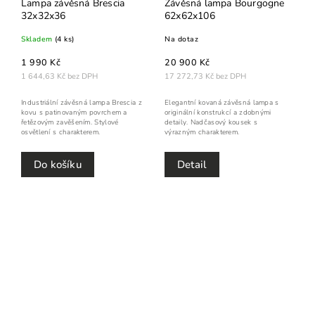
Lampa závěsná Brescia
Závěsná lampa Bourgogne
32x32x36
62x62x106
Skladem
(4 ks)
Na dotaz
1 990 Kč
20 900 Kč
1 644,63 Kč bez DPH
17 272,73 Kč bez DPH
Industriální závěsná lampa Brescia z
Elegantní kovaná závěsná lampa s
kovu s patinovaným povrchem a
originální konstrukcí a zdobnými
řetězovým zavěšením. Stylové
detaily. Nadčasový kousek s
osvětlení s charakterem.
výrazným charakterem.
Do košíku
Detail