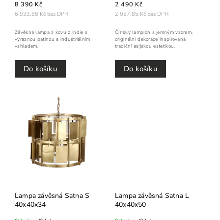
8 390 Kč
2 490 Kč
6 933,88 Kč bez DPH
2 057,85 Kč bez DPH
Závěsná lampa z kovu z Indie s
Čínský lampion s jemným vzorem,
výraznou patinou a industriálním
originální dekorace inspirovaná
vzhledem.
tradiční asijskou estetikou.
Do košíku
Do košíku
Lampa závěsná Satna S
Lampa závěsná Satna L
40x40x34
40x40x50