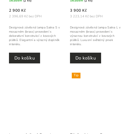
Skladem
(2 ks)
Skladem
(2 ks)
2 900 Kč
3 900 Kč
2 396,69 Kč bez DPH
3 223,14 Kč bez DPH
Designová závěsná lampa Satna S v
Designová závěsná lampa Satna L v
mosazném (brass) provedení s
mosazném (brass) provedení s
dekorativní konstrukcí z kovových
výraznou konstrukcí z kovových
plátků. Elegantní a výrazný doplněk
plátků. Luxusní světelný prvek
interiéru.
interiéru.
Do košíku
Do košíku
Tip