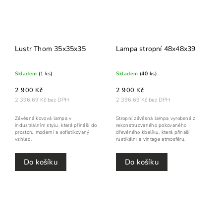
Lustr Thom 35x35x35
Lampa stropní 48x48x39
Skladem
(1 ks)
Skladem
(40 ks)
2 900 Kč
2 900 Kč
2 396,69 Kč bez DPH
2 396,69 Kč bez DPH
Závěsná kovová lampa v
Stropní závěsná lampa vyrobená z
industriálním stylu, která přináší do
rekonstruovaného pokovaného
prostoru moderní a sofistikovaný
dřevěného kbelíku, která přináší
vzhled.
rustikální a vintage atmosféru.
Do košíku
Do košíku