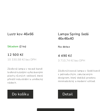
Lustr kov 46x66
Lampa Spring šedá
46x46x40
Skladem
(2 ks)
Na dotaz
12 500 Kč
4 490 Kč
10 330,58 Kč bez DPH
3 710,74 Kč bez DPH
Závěsná lampa v rezavé barvě
Závěsná kovová lampa v šedé barvě
tvořená kulatými vyřezávanými
s jednoduchým, zakulaceným
plechy různých velikostí, která
designem, který dodává prostoru
přináší industriální a umělecký
minimalistický a moderní vzhled.
nádech.
Do košíku
Detail