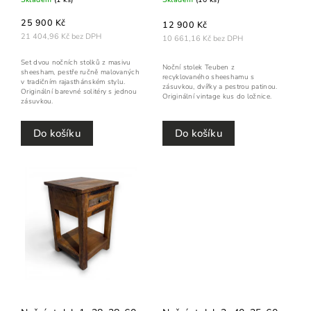
25 900 Kč
12 900 Kč
21 404,96 Kč bez DPH
10 661,16 Kč bez DPH
Set dvou nočních stolků z masivu
Noční stolek Teuben z
sheesham, pestře ručně malovaných
recyklovaného sheeshamu s
v tradičním rajasthánském stylu.
zásuvkou, dvířky a pestrou patinou.
Originální barevné solitéry s jednou
Originální vintage kus do ložnice.
zásuvkou.
Do košíku
Do košíku