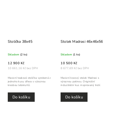
Stolička 38x45
Stolek Madrasi 46x46x56
Skladem
(2 ks)
Skladem
(1 ks)
12 900 Kč
10 500 Kč
10 661,16 Kč bez DPH
8 677,69 Kč bez DPH
Masivní teaková stolička vyrobená z
Masivní kovový stolek Madrasi s
jednoho kusu dřeva s výraznou
výraznou patinou. Originální
kresbou letokruhů.
industriální kus inspirovaný Indií.
Do košíku
Do košíku