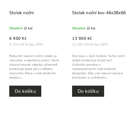
Stolek noční
Stolek noční kov 46x38x66
Skladem
(2 ks)
Skladem
(2 ks)
6 900 Kč
13 900 Kč
5 702,48 Kč bez DPH
11 487,60 Kč bez DPH
Robustní masivní noční stolek se
Síla kovu s duší historie. Tento noční
zásuvkou a otevřenou policí. Tento
stolek kombinuje funkčnost
stylový kousek nábytku přirozeně
úložného prostoru s
kombinuje teplé tóny světlého
nekompromisním industriálním
masivního dřeva s industriálními
designem. Díky své masivní kovové
detaily v...
konstrukci a unikátnímu...
Do košíku
Do košíku