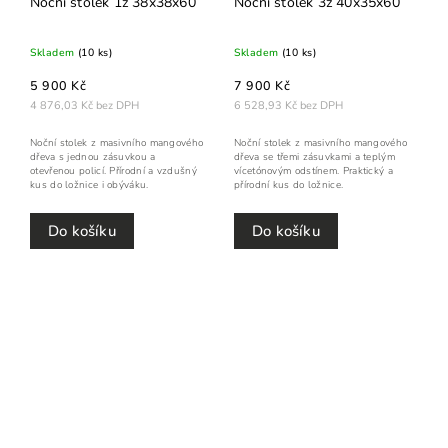
Noční stolek 1z 38x38x60
Noční stolek 3z 40x35x60
Skladem
(10 ks)
Skladem
(10 ks)
5 900 Kč
7 900 Kč
4 876,03 Kč bez DPH
6 528,93 Kč bez DPH
Noční stolek z masivního mangového
Noční stolek z masivního mangového
dřeva s jednou zásuvkou a
dřeva se třemi zásuvkami a teplým
otevřenou policí. Přírodní a vzdušný
vícetónovým odstínem. Praktický a
kus do ložnice i obýváku.
přírodní kus do ložnice.
Do košíku
Do košíku