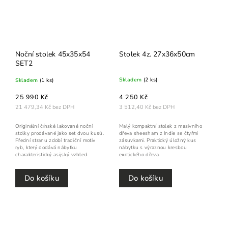
Noční stolek 45x35x54
Stolek 4z. 27x36x50cm
SET2
Skladem
(2 ks)
Skladem
(1 ks)
4 250 Kč
25 990 Kč
3 512,40 Kč bez DPH
21 479,34 Kč bez DPH
Malý kompaktní stolek z masivního
Originální čínské lakované noční
dřeva sheesham z Indie se čtyřmi
stolky prodávané jako set dvou kusů.
zásuvkami. Praktický úložný kus
Přední stranu zdobí tradiční motiv
nábytku s výraznou kresbou
ryb, který dodává nábytku
exotického dřeva.
charakteristický asijský vzhled.
Do košíku
Do košíku