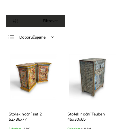
Otevřít filtr
Doporučujeme
Nejlevnější
Nejdražší
Nejprodávanější
Abecedně
Stolek noční set 2
Stolek noční Teuben
52x36x77
45x30x65
Skladem
(1 ks)
Skladem
(10 ks)