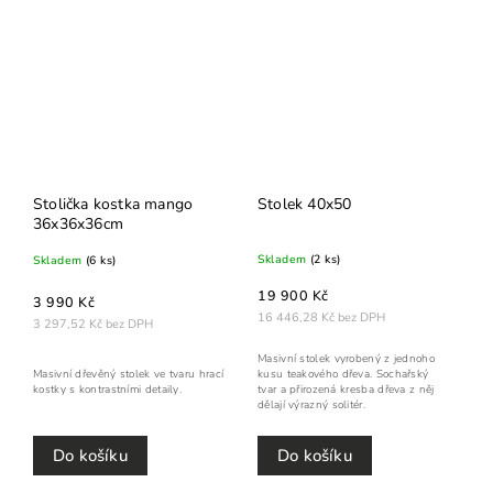
Stolička kostka mango
Stolek 40x50
36x36x36cm
Skladem
(2 ks)
Skladem
(6 ks)
19 900 Kč
3 990 Kč
16 446,28 Kč bez DPH
3 297,52 Kč bez DPH
Masivní stolek vyrobený z jednoho
kusu teakového dřeva. Sochařský
Masivní dřevěný stolek ve tvaru hrací
tvar a přirozená kresba dřeva z něj
kostky s kontrastními detaily.
dělají výrazný solitér.
Do košíku
Do košíku