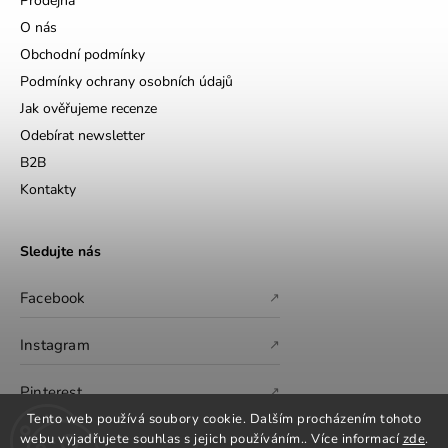
Prodejna
O nás
Obchodní podmínky
Podmínky ochrany osobních údajů
Jak ověřujeme recenze
Odebírat newsletter
B2B
Kontakty
Sledujte nás
Facebook
↗
Instagram
↗
Pinterest
↗
Tento web používá soubory cookie. Dalším procházením tohoto
webu vyjadřujete souhlas s jejich používáním.. Více informací
zde
.