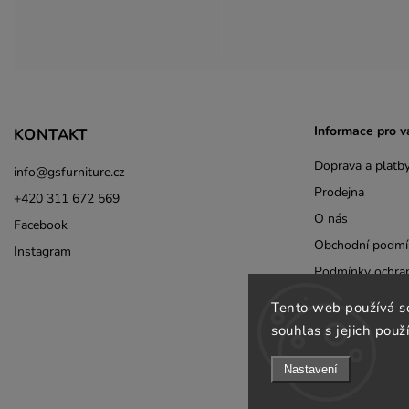
Informace pro v
KONTAKT
Doprava a platb
info
@
gsfurniture.cz
Prodejna
+420 311 672 569
O nás
Facebook
Obchodní podmí
Instagram
Podmínky ochran
Jak ověřujeme re
Tento web používá s
Odebírat newsle
souhlas s jejich použ
B2B
Nastavení
Kontakty