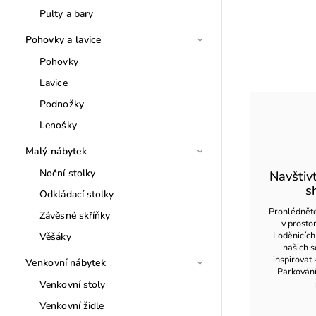
Pulty a bary
Pohovky a lavice
Pohovky
Lavice
Podnožky
Lenošky
Malý nábytek
Noční stolky
Navštiv
s
Odkládací stolky
Prohlédněte
Závěsné skříňky
v prost
Loděnicích
Věšáky
našich s
inspirovat 
Venkovní nábytek
Parkován
Venkovní stoly
Venkovní židle