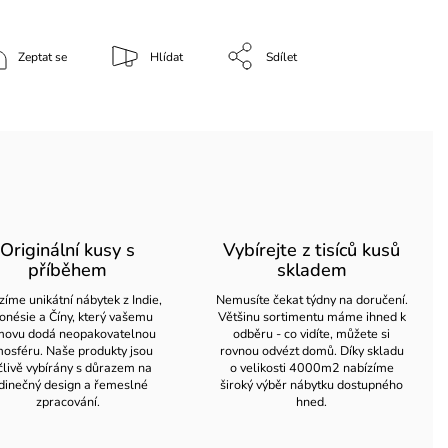
Zeptat se
Hlídat
Sdílet
Originální kusy s
Vybírejte z tisíců kusů
příběhem
skladem
zíme unikátní nábytek z Indie,
Nemusíte čekat týdny na doručení.
onésie a Číny, který vašemu
Většinu sortimentu máme ihned k
ovu dodá neopakovatelnou
odběru - co vidíte, můžete si
osféru. Naše produkty jsou
rovnou odvézt domů. Díky skladu
člivě vybírány s důrazem na
o velikosti 4000m2 nabízíme
dinečný design a řemeslné
široký výběr nábytku dostupného
zpracování.
hned.