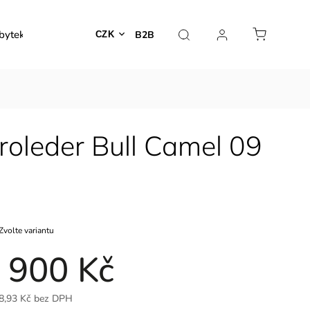
bytek
Venkovní nábytek
Dekorace
Lampy
B2B
CZK
roleder Bull Camel 09
Zvolte variantu
 900 Kč
8,93 Kč bez DPH