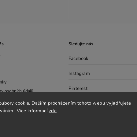
ás
Sledujte nás
y
Facebook
Instagram
nky
Pinterest
y osobních údajů
cenze
oubory cookie. Dalším procházením tohoto webu vyjadřujete
tter
íváním.. Více informací
zde
.