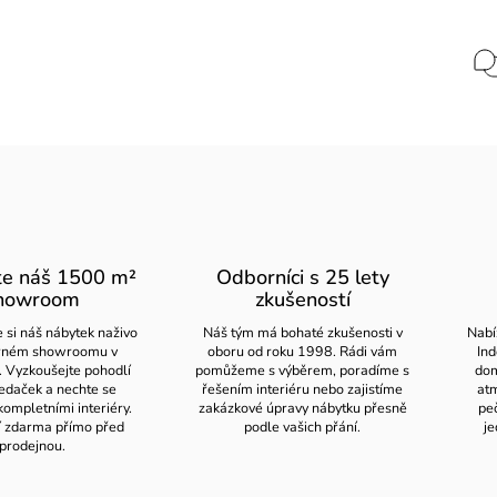
te náš 1500 m²
Odborníci s 25 lety
howroom
zkušeností
 si náš nábytek naživo
Náš tým má bohaté zkušenosti v
Nabí
orném showroomu v
oboru od roku 1998. Rádi vám
Ind
. Vyzkoušejte pohodlí
pomůžeme s výběrem, poradíme s
dom
edaček a nechte se
řešením interiéru nebo zajistíme
atm
kompletními interiéry.
zakázkové úpravy nábytku přesně
pe
í zdarma přímo před
podle vašich přání.
je
prodejnou.