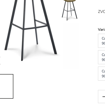
ZVO
Vari
C
9
C
9
C
9