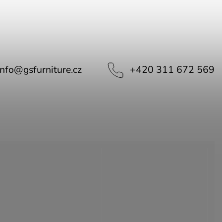
info
@
gsfurniture.cz
+420 311 672 569