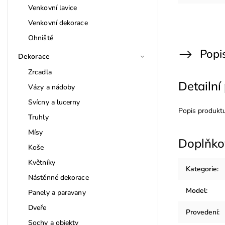
Venkovní lavice
Venkovní dekorace
Ohniště
Popi
Dekorace
Zrcadla
Detailní
Vázy a nádoby
Svícny a lucerny
Popis produkt
Truhly
Mísy
Doplňko
Koše
Květníky
Kategorie
:
Nástěnné dekorace
Model
:
Panely a paravany
Dveře
Provedení
:
Sochy a objekty