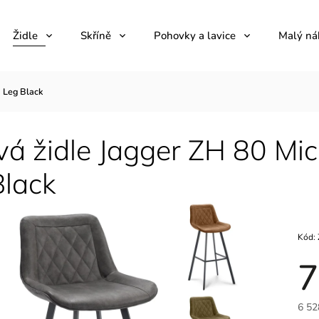
Židle
Skříně
Pohovky a lavice
Malý ná
9 Leg Black
á židle Jagger ZH 80 Mic
Black
Kód:
7
6 52