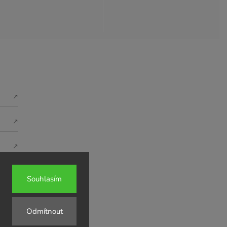
↗
↗
↗
Souhlasím
Odmítnout