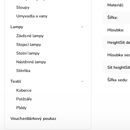
Materiál
:
Sloupy
Umyvadla a vany
Šířka
:
Lampy
Hloubka
:
Závěsné lampy
HeightSit d
Stojací lampy
Stolní lampy
Hloubka se
Nástěnné lampy
Sit heightSi
Stínítka
Šířka sedu
:
Textil
Koberce
Polštáře
Plédy
Voucher/dárkový poukaz