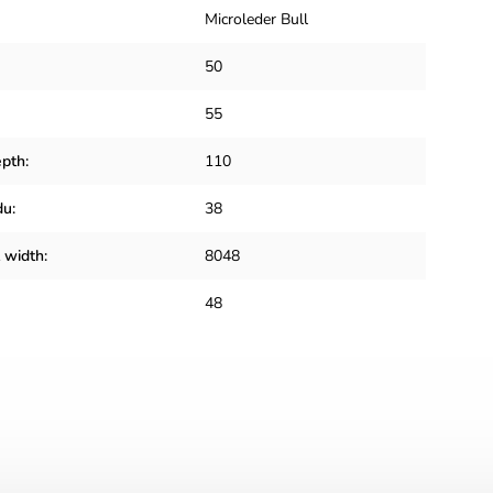
Microleder Bull
50
55
epth
:
110
du
:
38
t width
:
8048
48