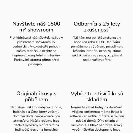
Navštivte náš 1500
Odborníci s 25 lety
m² showroom
zkušeností
Prohlédněte si náš nábytek naživo v
Náš tým má bohaté zkušenosti v
prostorném showroomu v
oboru od roku 1998. Rádi vám
Loděnicích. Vyzkoušejte pohodlí
pomůžeme s výběrem, poradíme s
našich sedaček a nechte se
řešením interiéru nebo zajistíme
inspirovat kompletními interiéry.
zakázkové úpravy nábytku přesně
Parkování zdarma přímo před
podle vašich přání.
prodejnou.
Originální kusy s
Vybírejte z tisíců kusů
příběhem
skladem
Nabízíme unikátní nábytek z Indie,
Nemusíte čekat týdny na doručení.
Indonésie a Číny, který vašemu
Většinu sortimentu máme ihned k
domovu dodá neopakovatelnou
odběru - co vidíte, můžete si rovnou
atmosféru. Naše produkty jsou
odvézt domů. Díky skladu o
pečlivě vybírány s důrazem na
velikosti 4000m2 nabízíme široký
jedinečný design a řemeslné
výběr nábytku dostupného hned.