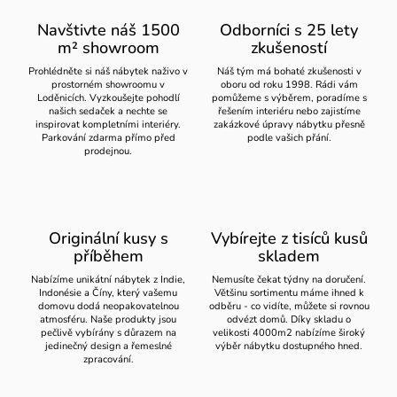
Navštivte náš 1500
Odborníci s 25 lety
m² showroom
zkušeností
Prohlédněte si náš nábytek naživo v
Náš tým má bohaté zkušenosti v
prostorném showroomu v
oboru od roku 1998. Rádi vám
Loděnicích. Vyzkoušejte pohodlí
pomůžeme s výběrem, poradíme s
našich sedaček a nechte se
řešením interiéru nebo zajistíme
inspirovat kompletními interiéry.
zakázkové úpravy nábytku přesně
Parkování zdarma přímo před
podle vašich přání.
prodejnou.
Originální kusy s
Vybírejte z tisíců kusů
příběhem
skladem
Nabízíme unikátní nábytek z Indie,
Nemusíte čekat týdny na doručení.
Indonésie a Číny, který vašemu
Většinu sortimentu máme ihned k
domovu dodá neopakovatelnou
odběru - co vidíte, můžete si rovnou
atmosféru. Naše produkty jsou
odvézt domů. Díky skladu o
pečlivě vybírány s důrazem na
velikosti 4000m2 nabízíme široký
jedinečný design a řemeslné
výběr nábytku dostupného hned.
zpracování.