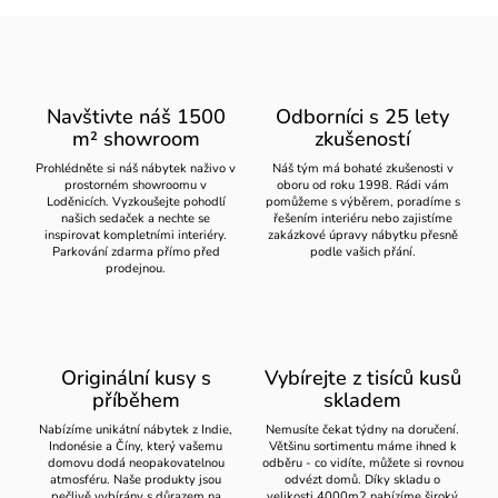
Navštivte náš 1500
Odborníci s 25 lety
m² showroom
zkušeností
Prohlédněte si náš nábytek naživo v
Náš tým má bohaté zkušenosti v
prostorném showroomu v
oboru od roku 1998. Rádi vám
Loděnicích. Vyzkoušejte pohodlí
pomůžeme s výběrem, poradíme s
našich sedaček a nechte se
řešením interiéru nebo zajistíme
inspirovat kompletními interiéry.
zakázkové úpravy nábytku přesně
Parkování zdarma přímo před
podle vašich přání.
prodejnou.
Originální kusy s
Vybírejte z tisíců kusů
příběhem
skladem
Nabízíme unikátní nábytek z Indie,
Nemusíte čekat týdny na doručení.
Indonésie a Číny, který vašemu
Většinu sortimentu máme ihned k
domovu dodá neopakovatelnou
odběru - co vidíte, můžete si rovnou
atmosféru. Naše produkty jsou
odvézt domů. Díky skladu o
pečlivě vybírány s důrazem na
velikosti 4000m2 nabízíme široký