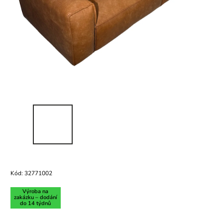
Kód:
32771002
Výroba na
zakázku – dodání
do 14 týdnů