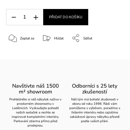
PŘIDAT DO KOŠÍKU
Zeptat se
Hlídat
Sdílet
Navštivte náš 1500
Odborníci s 25 lety
m² showroom
zkušeností
Prohlédněte si náš nábytek naživo v
Náš tým má bohaté zkušenosti v
prostorném showroomu v
oboru od roku 1998. Rádi vám
Loděnicích. Vyzkoušejte pohodlí
pomůžeme s výběrem, poradíme s
našich sedaček a nechte se
řešením interiéru nebo zajistíme
inspirovat kompletními interiéry.
zakázkové úpravy nábytku přesně
Parkování zdarma přímo před
podle vašich přání.
prodejnou.