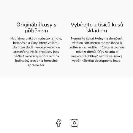
Originální kusy s
Vybírejte z tisíců kusů
příběhem
skladem
Nabízíme unikátní nábytek z Indie,
Nemusíte čekat týdny na doručení.
Indonésie a Číny, který vašemu
Většinu sortimentu máme ihned k
domovu dodá neopakovatelnou
odběru - co vidíte, můžete si rovnou
atmosféru. Naše produkty jsou
odvézt domů. Díky skladu o
pečlivě vybírány s důrazem na
velikosti 4000m2 nabízíme široký
jedinečný design a řemeslné
výběr nábytku dostupného hned.
zpracování.
Facebook
Instagram