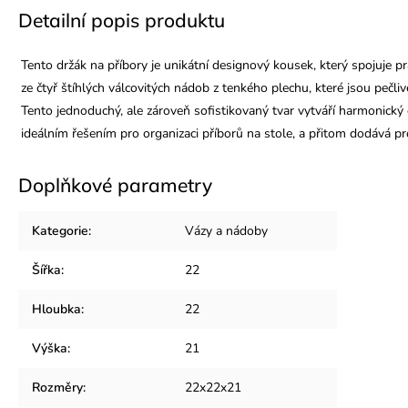
Detailní popis produktu
Tento držák na příbory je unikátní designový kousek, který spojuje 
ze čtyř štíhlých válcovitých nádob z tenkého plechu, které jsou pe
Tento jednoduchý, ale zároveň sofistikovaný tvar vytváří harmonický d
ideálním řešením pro organizaci příborů na stole, a přitom dodává pr
Doplňkové parametry
Kategorie
:
Vázy a nádoby
Šířka
:
22
Hloubka
:
22
Výška
:
21
Rozměry
:
22x22x21