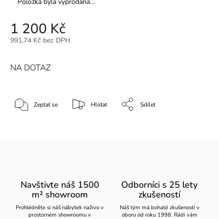
Položka byla vyprodána…
1 200 Kč
991,74 Kč bez DPH
NA DOTAZ
Zeptat se
Hlídat
Sdílet
Navštivte náš 1500
Odborníci s 25 lety
m² showroom
zkušeností
Prohlédněte si náš nábytek naživo v
Náš tým má bohaté zkušenosti v
prostorném showroomu v
oboru od roku 1998. Rádi vám