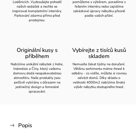
Loděnicích. Vyzkoušejte pohodlí
pomůžeme s výběrem, poradíme s
našich sedaček a nechte se
řešením interiéru nebo zajistíme
inspirovat kompletními interiéry.
zakázkové úpravy nábytku přesně
Parkování zdarma přímo před
podle vašich přání.
prodejnou.
Originální kusy s
Vybírejte z tisíců kusů
příběhem
skladem
Nabízíme unikátní nábytek z Indie,
Nemusíte čekat týdny na doručení.
Indonésie a Číny, který vašemu
Většinu sortimentu máme ihned k
domovu dodá neopakovatelnou
odběru - co vidíte, můžete si rovnou
atmosféru. Naše produkty jsou
odvézt domů. Díky skladu o
pečlivě vybírány s důrazem na
velikosti 4000m2 nabízíme široký
jedinečný design a řemeslné
výběr nábytku dostupného hned.
zpracování.
Popis