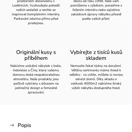
prostorném showroomu v
oboru od roku 1998. Rádi vám
Loděnicích. Vyzkoušejte pohodlí
pomůžeme s výběrem, poradíme s
našich sedaček a nechte se
řešením interiéru nebo zajistíme
inspirovat kompletními interiéry.
zakázkové úpravy nábytku přesně
Parkování zdarma přímo před
podle vašich přání.
prodejnou.
Originální kusy s
Vybírejte z tisíců kusů
příběhem
skladem
Nabízíme unikátní nábytek z Indie,
Nemusíte čekat týdny na doručení.
Indonésie a Číny, který vašemu
Většinu sortimentu máme ihned k
domovu dodá neopakovatelnou
odběru - co vidíte, můžete si rovnou
atmosféru. Naše produkty jsou
odvézt domů. Díky skladu o
pečlivě vybírány s důrazem na
velikosti 4000m2 nabízíme široký
jedinečný design a řemeslné
výběr nábytku dostupného hned.
zpracování.
Popis