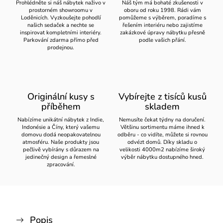
Prohlédněte si náš nábytek naživo v
Náš tým má bohaté zkušenosti v
prostorném showroomu v
oboru od roku 1998. Rádi vám
Loděnicích. Vyzkoušejte pohodlí
pomůžeme s výběrem, poradíme s
našich sedaček a nechte se
řešením interiéru nebo zajistíme
inspirovat kompletními interiéry.
zakázkové úpravy nábytku přesně
Parkování zdarma přímo před
podle vašich přání.
prodejnou.
Originální kusy s
Vybírejte z tisíců kusů
příběhem
skladem
Nabízíme unikátní nábytek z Indie,
Nemusíte čekat týdny na doručení.
Indonésie a Číny, který vašemu
Většinu sortimentu máme ihned k
domovu dodá neopakovatelnou
odběru - co vidíte, můžete si rovnou
atmosféru. Naše produkty jsou
odvézt domů. Díky skladu o
pečlivě vybírány s důrazem na
velikosti 4000m2 nabízíme široký
jedinečný design a řemeslné
výběr nábytku dostupného hned.
zpracování.
Popis