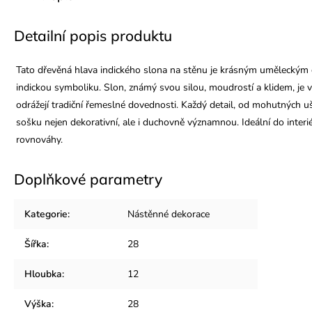
Detailní popis produktu
Tato dřevěná hlava indického slona na stěnu je krásným uměleckým d
indickou symboliku. Slon, známý svou silou, moudrostí a klidem, je v
odrážejí tradiční řemeslné dovednosti. Každý detail, od mohutných uší 
sošku nejen dekorativní, ale i duchovně významnou. Ideální do interi
rovnováhy.
Doplňkové parametry
Kategorie
:
Nástěnné dekorace
Šířka
:
28
Hloubka
:
12
Výška
:
28