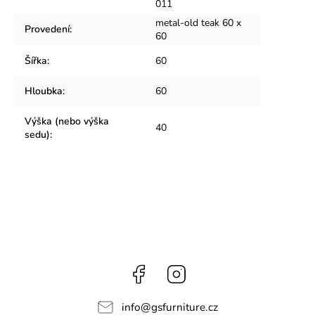
011
metal-old teak 60 x
Provedení
:
60
Šířka
:
60
Hloubka
:
60
Výška (nebo výška
40
sedu)
:
Facebook
Instagram
info
@
gsfurniture.cz