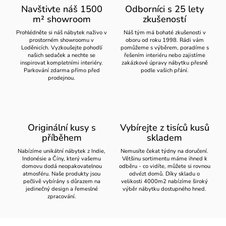
Navštivte náš 1500
Odborníci s 25 lety
m² showroom
zkušeností
Prohlédněte si náš nábytek naživo v
Náš tým má bohaté zkušenosti v
prostorném showroomu v
oboru od roku 1998. Rádi vám
Loděnicích. Vyzkoušejte pohodlí
pomůžeme s výběrem, poradíme s
našich sedaček a nechte se
řešením interiéru nebo zajistíme
inspirovat kompletními interiéry.
zakázkové úpravy nábytku přesně
Parkování zdarma přímo před
podle vašich přání.
prodejnou.
Originální kusy s
Vybírejte z tisíců kusů
příběhem
skladem
Nabízíme unikátní nábytek z Indie,
Nemusíte čekat týdny na doručení.
Indonésie a Číny, který vašemu
Většinu sortimentu máme ihned k
domovu dodá neopakovatelnou
odběru - co vidíte, můžete si rovnou
atmosféru. Naše produkty jsou
odvézt domů. Díky skladu o
pečlivě vybírány s důrazem na
velikosti 4000m2 nabízíme široký
jedinečný design a řemeslné
výběr nábytku dostupného hned.
zpracování.