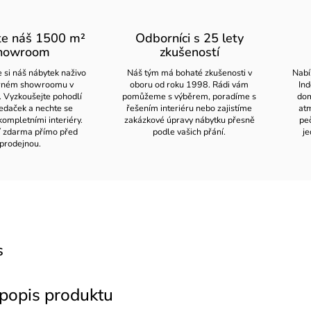
te náš 1500 m²
Odborníci s 25 lety
howroom
zkušeností
 si náš nábytek naživo
Náš tým má bohaté zkušenosti v
Nabí
orném showroomu v
oboru od roku 1998. Rádi vám
Ind
. Vyzkoušejte pohodlí
pomůžeme s výběrem, poradíme s
dom
edaček a nechte se
řešením interiéru nebo zajistíme
atm
kompletními interiéry.
zakázkové úpravy nábytku přesně
pe
í zdarma přímo před
podle vašich přání.
je
prodejnou.
s
 popis produktu