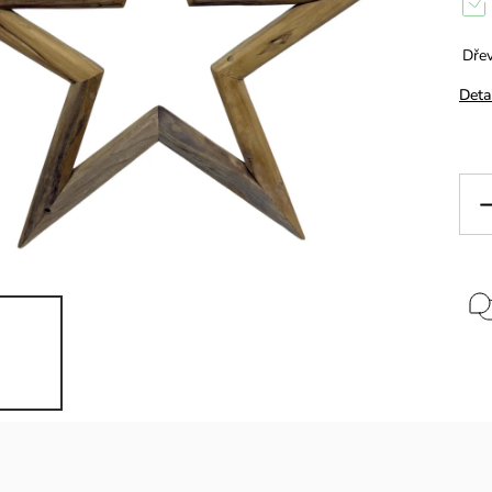
Dřev
Deta