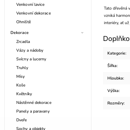
Venkovní lavice
Tato dřevěná v
Venkovní dekorace
vzniká harmoni
Ohniště
interiéry, ať 
Dekorace
Doplňko
Zrcadla
Vázy a nádoby
Kategorie
:
Svícny a lucerny
Šířka
:
Truhly
Mísy
Hloubka
:
Koše
Výška
:
Květníky
Nástěnné dekorace
Rozměry
:
Panely a paravany
Dveře
Sochy a objekty