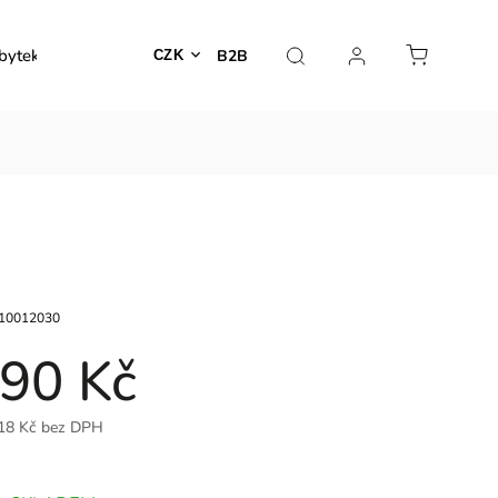
bytek
Venkovní nábytek
Dekorace
Lampy
B2B
CZK
10012030
90 Kč
18 Kč bez DPH