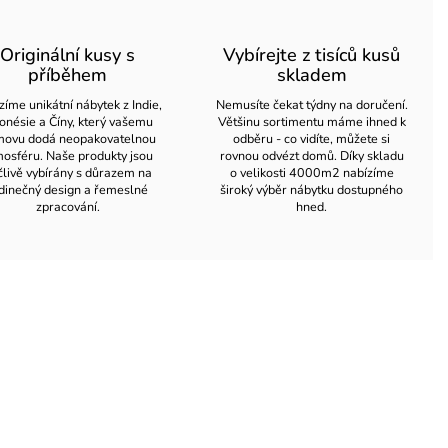
Originální kusy s
Vybírejte z tisíců kusů
příběhem
skladem
zíme unikátní nábytek z Indie,
Nemusíte čekat týdny na doručení.
onésie a Číny, který vašemu
Většinu sortimentu máme ihned k
ovu dodá neopakovatelnou
odběru - co vidíte, můžete si
osféru. Naše produkty jsou
rovnou odvézt domů. Díky skladu
člivě vybírány s důrazem na
o velikosti 4000m2 nabízíme
dinečný design a řemeslné
široký výběr nábytku dostupného
zpracování.
hned.