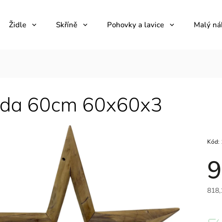
Židle
Skříně
Pohovky a lavice
Malý ná
3
da 60cm 60x60x3
Kód:
9
818,