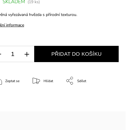
SKLADEM
(19 ks)
ěná vyřezávaná hvězda s přírodní texturou.
ilní informace
PŘIDAT DO KOŠÍKU
Zeptat se
Hlídat
Sdílet