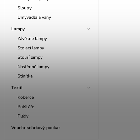
Sloupy
Umyvadla a vany
Lampy
Závěsné lampy
Stojací lampy
Stolní lampy
Nástěnné lampy
Stínítka
Textil
Koberce
Polštáře
Plédy
Voucher/dárkový poukaz