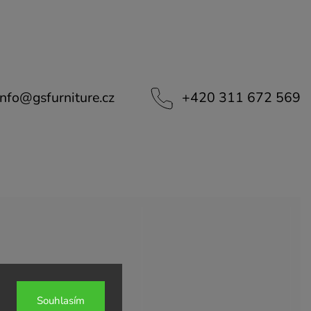
info
@
gsfurniture.cz
+420 311 672 569
Souhlasím