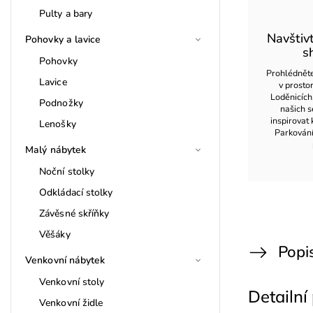
Pulty a bary
Navštiv
Pohovky a lavice
s
Pohovky
Prohlédněte
Lavice
v prost
Loděnicích
Podnožky
našich s
inspirovat 
Lenošky
Parkován
Malý nábytek
Noční stolky
Odkládací stolky
Závěsné skříňky
Věšáky
Popi
Venkovní nábytek
Venkovní stoly
Detailní
Venkovní židle