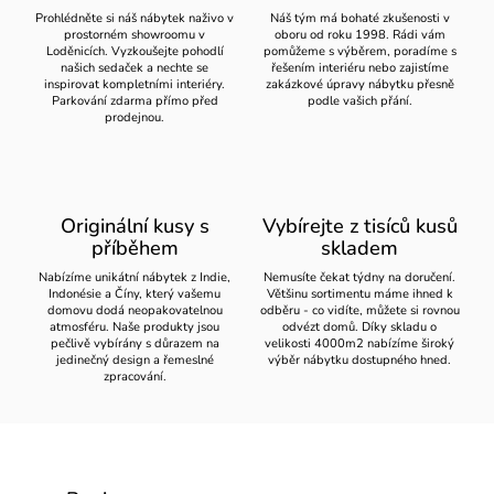
Prohlédněte si náš nábytek naživo v
Náš tým má bohaté zkušenosti v
prostorném showroomu v
oboru od roku 1998. Rádi vám
Loděnicích. Vyzkoušejte pohodlí
pomůžeme s výběrem, poradíme s
našich sedaček a nechte se
řešením interiéru nebo zajistíme
inspirovat kompletními interiéry.
zakázkové úpravy nábytku přesně
Parkování zdarma přímo před
podle vašich přání.
prodejnou.
Originální kusy s
Vybírejte z tisíců kusů
příběhem
skladem
Nabízíme unikátní nábytek z Indie,
Nemusíte čekat týdny na doručení.
Indonésie a Číny, který vašemu
Většinu sortimentu máme ihned k
domovu dodá neopakovatelnou
odběru - co vidíte, můžete si rovnou
atmosféru. Naše produkty jsou
odvézt domů. Díky skladu o
pečlivě vybírány s důrazem na
velikosti 4000m2 nabízíme široký
jedinečný design a řemeslné
výběr nábytku dostupného hned.
zpracování.