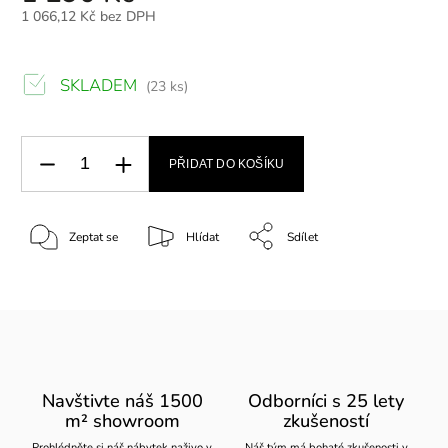
1 066,12 Kč bez DPH
SKLADEM
(23 ks)
PŘIDAT DO KOŠÍKU
Zeptat se
Hlídat
Sdílet
Navštivte náš 1500
Odborníci s 25 lety
m² showroom
zkušeností
Prohlédněte si náš nábytek naživo v
Náš tým má bohaté zkušenosti v