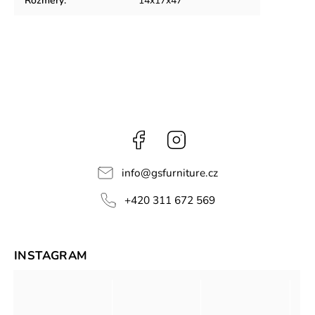
Rozměry
:
14x17x47
Facebook
Instagram
info
@
gsfurniture.cz
+420 311 672 569
INSTAGRAM