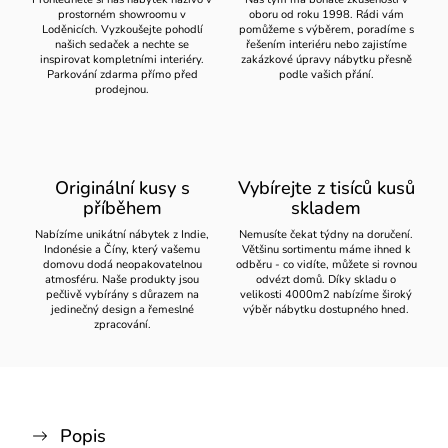
prostorném showroomu v
oboru od roku 1998. Rádi vám
Loděnicích. Vyzkoušejte pohodlí
pomůžeme s výběrem, poradíme s
našich sedaček a nechte se
řešením interiéru nebo zajistíme
inspirovat kompletními interiéry.
zakázkové úpravy nábytku přesně
Parkování zdarma přímo před
podle vašich přání.
prodejnou.
Originální kusy s
Vybírejte z tisíců kusů
příběhem
skladem
Nabízíme unikátní nábytek z Indie,
Nemusíte čekat týdny na doručení.
Indonésie a Číny, který vašemu
Většinu sortimentu máme ihned k
domovu dodá neopakovatelnou
odběru - co vidíte, můžete si rovnou
atmosféru. Naše produkty jsou
odvézt domů. Díky skladu o
pečlivě vybírány s důrazem na
velikosti 4000m2 nabízíme široký
jedinečný design a řemeslné
výběr nábytku dostupného hned.
zpracování.
Popis