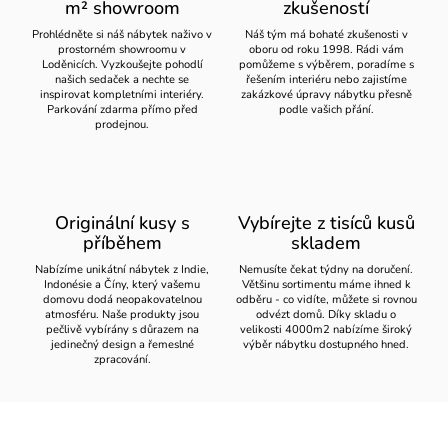
m² showroom
zkušeností
Prohlédněte si náš nábytek naživo v
Náš tým má bohaté zkušenosti v
prostorném showroomu v
oboru od roku 1998. Rádi vám
Loděnicích. Vyzkoušejte pohodlí
pomůžeme s výběrem, poradíme s
našich sedaček a nechte se
řešením interiéru nebo zajistíme
inspirovat kompletními interiéry.
zakázkové úpravy nábytku přesně
Parkování zdarma přímo před
podle vašich přání.
prodejnou.
Originální kusy s
Vybírejte z tisíců kusů
příběhem
skladem
Nabízíme unikátní nábytek z Indie,
Nemusíte čekat týdny na doručení.
Indonésie a Číny, který vašemu
Většinu sortimentu máme ihned k
domovu dodá neopakovatelnou
odběru - co vidíte, můžete si rovnou
atmosféru. Naše produkty jsou
odvézt domů. Díky skladu o
pečlivě vybírány s důrazem na
velikosti 4000m2 nabízíme široký
jedinečný design a řemeslné
výběr nábytku dostupného hned.
zpracování.