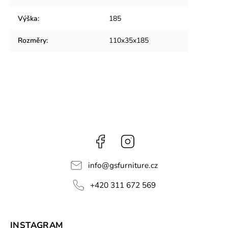
Výška
:
185
Rozměry
:
110x35x185
Facebook
Instagram
info
@
gsfurniture.cz
+420 311 672 569
INSTAGRAM