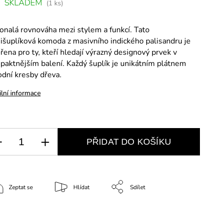
SKLADEM
(1 ks)
nalá rovnováha mezi stylem a funkcí. Tato
šuplíková komoda z masivního indického palisandru je
řena pro ty, kteří hledají výrazný designový prvek v
aktnějším balení. Každý šuplík je unikátním plátnem
odní kresby dřeva.
ilní informace
PŘIDAT DO KOŠÍKU
Zeptat se
Hlídat
Sdílet