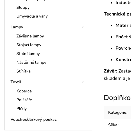
Industr
Sloupy
Technické p
Umyvadla a vany
Materiá
Lampy
Závěsné lampy
Počet š
Stojací lampy
Povrch
Stolní lampy
Konstr
Nástěnné lampy
Závěr:
Zastav
Stínítka
skladem a je
Textil
Koberce
Doplňko
Polštáře
Plédy
Kategorie
:
Voucher/dárkový poukaz
Šířka
: