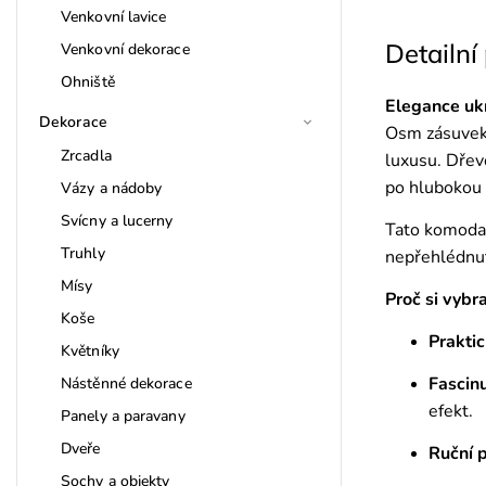
Venkovní lavice
Detailní
Venkovní dekorace
Ohniště
Elegance ukr
Dekorace
Osm zásuvek u
Zrcadla
luxusu. Dřev
po hlubokou
Vázy a nádoby
Svícny a lucerny
Tato komoda 
Truhly
nepřehlédnut
Mísy
Proč si vybra
Koše
Praktic
Květníky
Fascinu
Nástěnné dekorace
efekt.
Panely a paravany
Dveře
Ruční p
Sochy a objekty