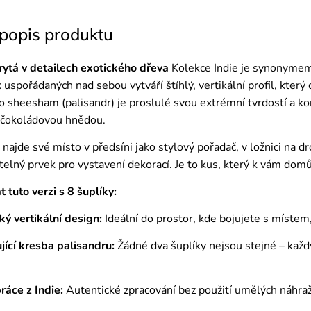
 popis produktu
ytá v detailech exotického dřeva
Kolekce Indie je synonymem p
spořádaných nad sebou vytváří štíhlý, vertikální profil, který
o sheesham (palisandr) je proslulé svou extrémní tvrdostí a ko
 čokoládovou hnědou.
najde své místo v předsíni jako stylový pořadač, v ložnici na d
elný prvek pro vystavení dekorací. Je to kus, který k vám domů
t tuto verzi s 8 šuplíky:
ký vertikální design:
Ideální do prostor, kde bojujete s místem
jící kresba palisandru:
Žádné dva šuplíky nejsou stejné – každý
ráce z Indie:
Autentické zpracování bez použití umělých náhraže