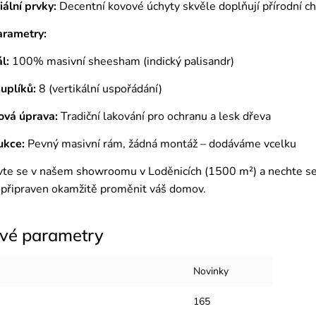
iální prvky:
Decentní kovové úchyty skvěle doplňují přírodní cha
arametry:
l:
100% masivní sheesham (indický palisandr)
uplíků:
8 (vertikální uspořádání)
ová úprava:
Tradiční lakování pro ochranu a lesk dřeva
ukce:
Pevný masivní rám, žádná montáž – dodáváme vcelku
te se v našem showroomu v Loděnicích (1500 m²) a nechte se 
 připraven okamžitě proměnit váš domov.
vé parametry
Novinky
165