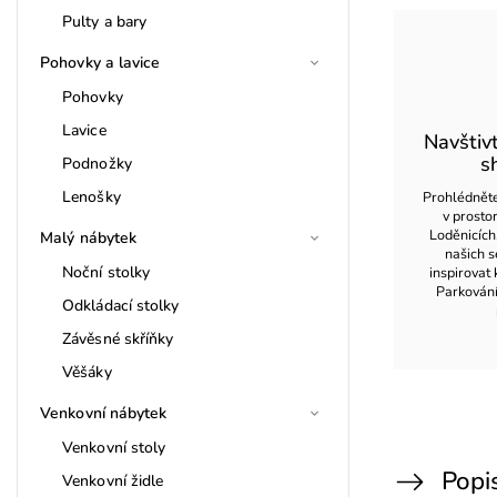
Pulty a bary
Pohovky a lavice
Pohovky
Lavice
Navštiv
s
Podnožky
Lenošky
Prohlédněte
v prost
Loděnicích
Malý nábytek
našich s
Noční stolky
inspirovat 
Parkován
Odkládací stolky
Závěsné skříňky
Věšáky
Venkovní nábytek
Venkovní stoly
Popi
Venkovní židle