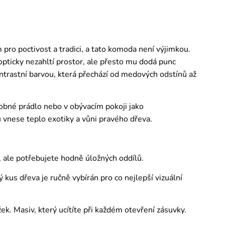
ro poctivost a tradici, a tato komoda není výjimkou.
 opticky nezahltí prostor, ale přesto mu dodá punc
ntrastní barvou, která přechází od medových odstínů až
robné prádlo nebo v obývacím pokoji jako
 vnese teplo exotiky a vůni pravého dřeva.
, ale potřebujete hodně úložných oddílů.
 kus dřeva je ručně vybírán pro co nejlepší vizuální
k. Masiv, který ucítíte při každém otevření zásuvky.