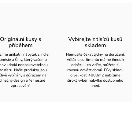
Originální kusy s
Vybírejte z tisíců kusů
příběhem
skladem
zíme unikátní nábytek z Indie,
Nemusíte čekat týdny na doručení.
onésie a Číny, který vašemu
Většinu sortimentu máme ihned k
ovu dodá neopakovatelnou
odběru - co vidíte, můžete si
osféru. Naše produkty jsou
rovnou odvézt domů. Díky skladu
člivě vybírány s důrazem na
o velikosti 4000m2 nabízíme
dinečný design a řemeslné
široký výběr nábytku dostupného
zpracování.
hned.