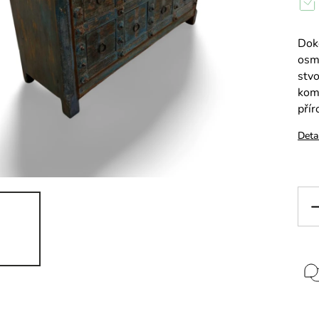
Doko
osmi
stvo
komp
přír
Deta