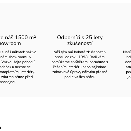
te náš 1500 m²
Odborníci s 25 lety
howroom
zkušeností
 si náš nábytek naživo
Náš tým má bohaté zkušenosti v
Nabí
orném showroomu v
oboru od roku 1998. Rádi vám
Ind
. Vyzkoušejte pohodlí
pomůžeme s výběrem, poradíme s
dom
edaček a nechte se
řešením interiéru nebo zajistíme
atm
kompletními interiéry.
zakázkové úpravy nábytku přesně
pe
í zdarma přímo před
podle vašich přání.
je
prodejnou.
s