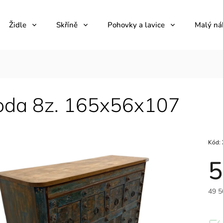
Židle
Skříně
Pohovky a lavice
Malý ná
da 8z. 165x56x107
Kód:
5
49 5