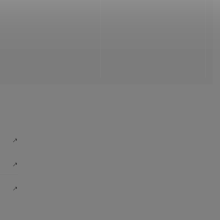
↗
↗
↗