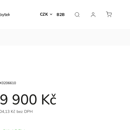
bytek
Venkovní nábytek
Dekorace
Lampy
B2B
CZK
X0206610
9 900 Kč
04,13 Kč bez DPH