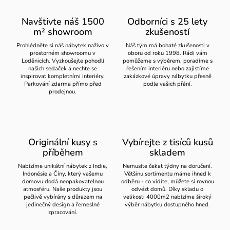
Navštivte náš 1500
Odborníci s 25 lety
m² showroom
zkušeností
Prohlédněte si náš nábytek naživo v
Náš tým má bohaté zkušenosti v
prostorném showroomu v
oboru od roku 1998. Rádi vám
Loděnicích. Vyzkoušejte pohodlí
pomůžeme s výběrem, poradíme s
našich sedaček a nechte se
řešením interiéru nebo zajistíme
inspirovat kompletními interiéry.
zakázkové úpravy nábytku přesně
Parkování zdarma přímo před
podle vašich přání.
prodejnou.
Originální kusy s
Vybírejte z tisíců kusů
příběhem
skladem
Nabízíme unikátní nábytek z Indie,
Nemusíte čekat týdny na doručení.
Indonésie a Číny, který vašemu
Většinu sortimentu máme ihned k
domovu dodá neopakovatelnou
odběru - co vidíte, můžete si rovnou
atmosféru. Naše produkty jsou
odvézt domů. Díky skladu o
pečlivě vybírány s důrazem na
velikosti 4000m2 nabízíme široký
jedinečný design a řemeslné
výběr nábytku dostupného hned.
zpracování.