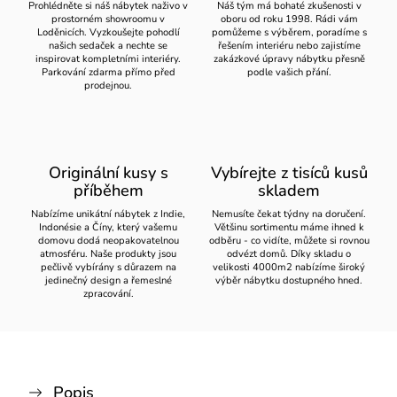
Prohlédněte si náš nábytek naživo v
Náš tým má bohaté zkušenosti v
prostorném showroomu v
oboru od roku 1998. Rádi vám
Loděnicích. Vyzkoušejte pohodlí
pomůžeme s výběrem, poradíme s
našich sedaček a nechte se
řešením interiéru nebo zajistíme
inspirovat kompletními interiéry.
zakázkové úpravy nábytku přesně
Parkování zdarma přímo před
podle vašich přání.
prodejnou.
Originální kusy s
Vybírejte z tisíců kusů
příběhem
skladem
Nabízíme unikátní nábytek z Indie,
Nemusíte čekat týdny na doručení.
Indonésie a Číny, který vašemu
Většinu sortimentu máme ihned k
domovu dodá neopakovatelnou
odběru - co vidíte, můžete si rovnou
atmosféru. Naše produkty jsou
odvézt domů. Díky skladu o
pečlivě vybírány s důrazem na
velikosti 4000m2 nabízíme široký
jedinečný design a řemeslné
výběr nábytku dostupného hned.
zpracování.
Popis