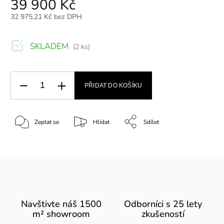
39 900 Kč
32 975,21 Kč bez DPH
SKLADEM
(2 ks)
PŘIDAT DO KOŠÍKU
Zeptat se
Hlídat
Sdílet
Navštivte náš 1500
Odborníci s 25 lety
m² showroom
zkušeností