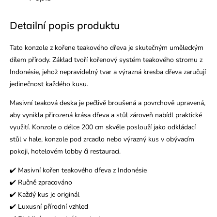
Detailní popis produktu
Tato konzole z kořene teakového dřeva je skutečným uměleckým
dílem přírody. Základ tvoří kořenový systém teakového stromu z
Indonésie, jehož nepravidelný tvar a výrazná kresba dřeva zaručují
jedinečnost každého kusu.
Masivní teaková deska je pečlivě broušená a povrchově upravená,
aby vynikla přirozená krása dřeva a stůl zároveň nabídl praktické
využití. Konzole o délce 200 cm skvěle poslouží jako odkládací
stůl v hale, konzole pod zrcadlo nebo výrazný kus v obývacím
pokoji, hotelovém lobby či restauraci.
✔️ Masivní kořen teakového dřeva z Indonésie
✔️ Ručně zpracováno
✔️ Každý kus je originál
✔️ Luxusní přírodní vzhled