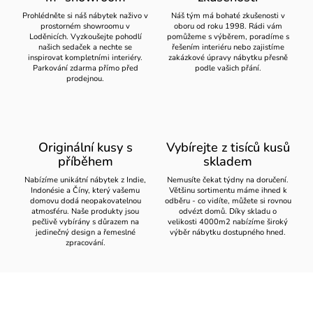
Prohlédněte si náš nábytek naživo v
Náš tým má bohaté zkušenosti v
prostorném showroomu v
oboru od roku 1998. Rádi vám
Loděnicích. Vyzkoušejte pohodlí
pomůžeme s výběrem, poradíme s
našich sedaček a nechte se
řešením interiéru nebo zajistíme
inspirovat kompletními interiéry.
zakázkové úpravy nábytku přesně
Parkování zdarma přímo před
podle vašich přání.
prodejnou.
Originální kusy s
Vybírejte z tisíců kusů
příběhem
skladem
Nabízíme unikátní nábytek z Indie,
Nemusíte čekat týdny na doručení.
Indonésie a Číny, který vašemu
Většinu sortimentu máme ihned k
domovu dodá neopakovatelnou
odběru - co vidíte, můžete si rovnou
atmosféru. Naše produkty jsou
odvézt domů. Díky skladu o
pečlivě vybírány s důrazem na
velikosti 4000m2 nabízíme široký
jedinečný design a řemeslné
výběr nábytku dostupného hned.
zpracování.