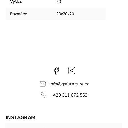
Výška
:
20
Rozměry
:
20x20x20
Facebook
Instagram
info
@
gsfurniture.cz
+420 311 672 569
INSTAGRAM