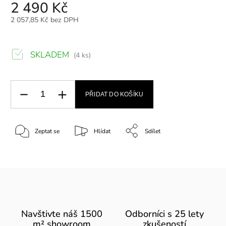
2 490 Kč
2 057,85 Kč bez DPH
SKLADEM
(4 ks)
PŘIDAT DO KOŠÍKU
Zeptat se
Hlídat
Sdílet
Navštivte náš 1500
Odborníci s 25 lety
m² showroom
zkušeností