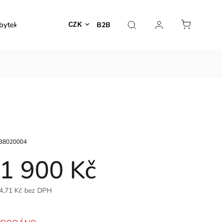
bytek
Venkovní nábytek
Dekorace
Lampy
B2B
CZK
38020004
1 900 Kč
4,71 Kč bez DPH