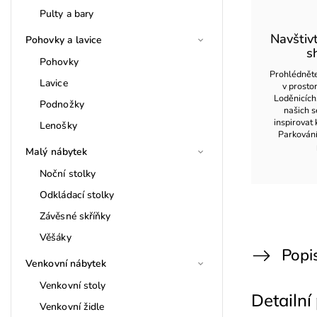
Pulty a bary
Navštiv
Pohovky a lavice
s
Pohovky
Prohlédněte
Lavice
v prost
Loděnicích
Podnožky
našich s
inspirovat 
Lenošky
Parkován
Malý nábytek
Noční stolky
Odkládací stolky
Závěsné skříňky
Věšáky
Popi
Venkovní nábytek
Venkovní stoly
Detailní
Venkovní židle