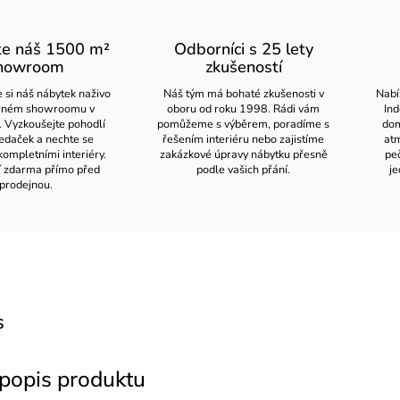
te náš 1500 m²
Odborníci s 25 lety
howroom
zkušeností
 si náš nábytek naživo
Náš tým má bohaté zkušenosti v
Nabí
orném showroomu v
oboru od roku 1998. Rádi vám
Ind
. Vyzkoušejte pohodlí
pomůžeme s výběrem, poradíme s
dom
edaček a nechte se
řešením interiéru nebo zajistíme
atm
kompletními interiéry.
zakázkové úpravy nábytku přesně
pe
í zdarma přímo před
podle vašich přání.
je
prodejnou.
s
 popis produktu