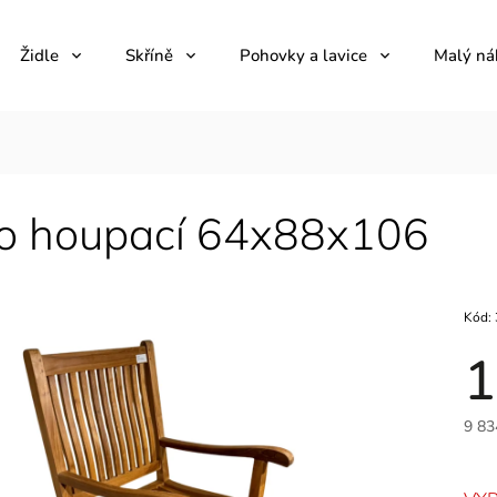
Židle
Skříně
Pohovky a lavice
Malý ná
lo houpací 64x88x106
Kód:
1
9 83