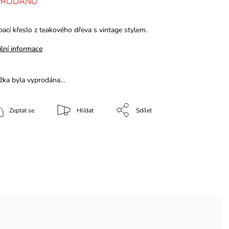
PRODÁNO
ací křeslo z teakového dřeva s vintage stylem.
ilní informace
žka byla vyprodána…
Zeptat se
Hlídat
Sdílet