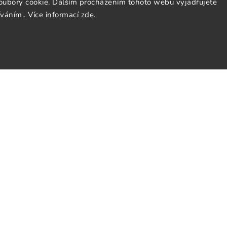
oubory cookie. Dalším procházením tohoto webu vyjadřujete
íváním.. Více informací
zde
.
ás
Sledujte nás
y
Facebook
Instagram
nky
Pinterest
y osobních údajů
cenze
tter