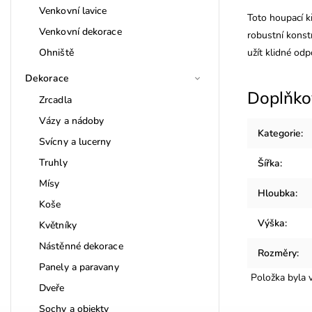
Venkovní lavice
Toto houpací k
Venkovní dekorace
robustní konstr
Ohniště
užít klidné odp
Dekorace
Doplňko
Zrcadla
Vázy a nádoby
Kategorie
:
Svícny a lucerny
Truhly
Šířka
:
Mísy
Hloubka
:
Koše
Výška
:
Květníky
Nástěnné dekorace
Rozměry
:
Panely a paravany
Položka byla
Dveře
Sochy a objekty