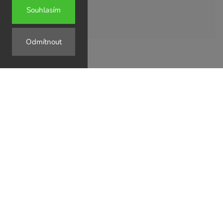
Souhlasím
Odmítnout
↗
↗
↗