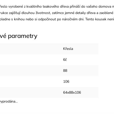
řeslo vyrobené z kvalitního teakového dřeva přináší do vašeho domova nád
ukce zajišťují dlouhou životnost, zatímco jemné detaily dřeva a zaoblené tv
oledne s knihou nebo si odpočinout po náročném dni. Tento kousek není je
vé parametry
Křesla
6č
88
106
64x88x106
 vyprodána…