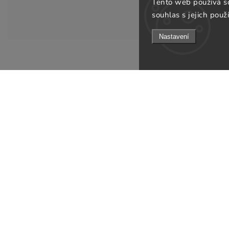
Tento web používá s
souhlas s jejich použ
Nastavení
Informace pro v
KONTAKT
Doprava a platb
info
@
gsfurniture.cz
Prodejna
+420 311 672 569
O nás
Facebook
Obchodní podmí
Instagram
Podmínky ochran
Jak ověřujeme re
Odebírat newsle
B2B
Kontakty