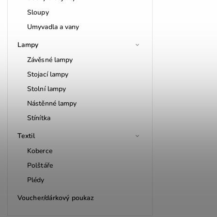
Sloupy
Umyvadla a vany
Lampy
Závěsné lampy
Stojací lampy
Stolní lampy
Nástěnné lampy
Stínítka
Textil
Koberce
Polštáře
Plédy
Voucher/dárkový poukaz