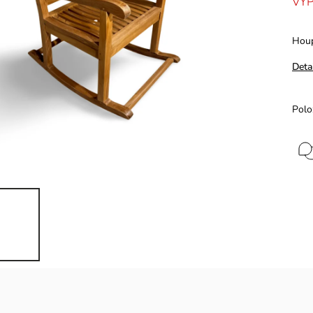
VY
Houp
Deta
Polo