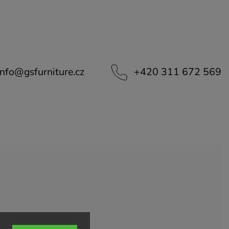
info
@
gsfurniture.cz
+420 311 672 569