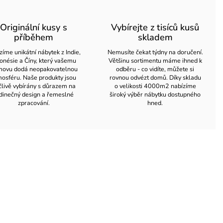
Originální kusy s
Vybírejte z tisíců kusů
příběhem
skladem
zíme unikátní nábytek z Indie,
Nemusíte čekat týdny na doručení.
onésie a Číny, který vašemu
Většinu sortimentu máme ihned k
ovu dodá neopakovatelnou
odběru - co vidíte, můžete si
osféru. Naše produkty jsou
rovnou odvézt domů. Díky skladu
člivě vybírány s důrazem na
o velikosti 4000m2 nabízíme
dinečný design a řemeslné
široký výběr nábytku dostupného
zpracování.
hned.