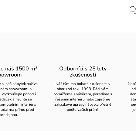
te náš 1500 m²
Odborníci s 25 lety
howroom
zkušeností
 si náš nábytek naživo
Náš tým má bohaté zkušenosti v
Nabí
orném showroomu v
oboru od roku 1998. Rádi vám
Ind
. Vyzkoušejte pohodlí
pomůžeme s výběrem, poradíme s
dom
edaček a nechte se
řešením interiéru nebo zajistíme
atm
kompletními interiéry.
zakázkové úpravy nábytku přesně
pe
í zdarma přímo před
podle vašich přání.
je
prodejnou.