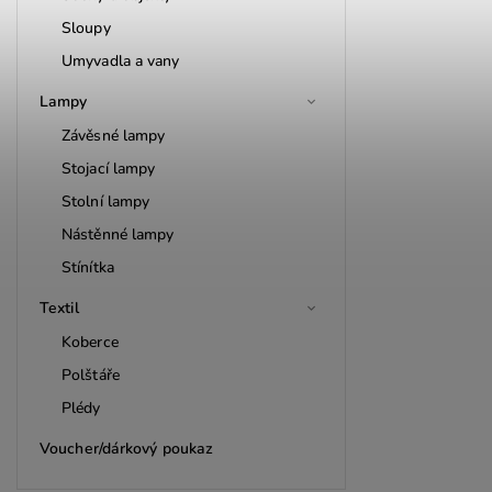
Sloupy
Umyvadla a vany
Lampy
Závěsné lampy
Stojací lampy
Stolní lampy
Nástěnné lampy
Stínítka
Textil
Koberce
Polštáře
Plédy
Voucher/dárkový poukaz