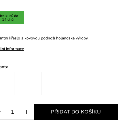
íce kusů do
14 dnů
antní křeslo s kovovou podnoží holandské výroby.
ilní informace
anta
PŘIDAT DO KOŠÍKU