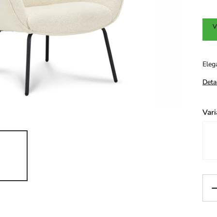
V
Eleg
Deta
Vari