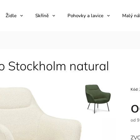
Židle
Skříně
Pohovky a lavice
Malý ná
o Stockholm natural
Kód:
od
9
ZVO