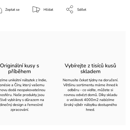
Zeptat se
Hlídat
Sdílet
Originální kusy s
Vybírejte z tisíců kusů
příběhem
skladem
zíme unikátní nábytek z Indie,
Nemusíte čekat týdny na doručení.
onésie a Číny, který vašemu
Většinu sortimentu máme ihned k
ovu dodá neopakovatelnou
odběru - co vidíte, můžete si
osféru. Naše produkty jsou
rovnou odvézt domů. Díky skladu
člivě vybírány s důrazem na
o velikosti 4000m2 nabízíme
dinečný design a řemeslné
široký výběr nábytku dostupného
zpracování.
hned.