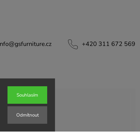
info
@
gsfurniture.cz
+420 311 672 569
Souhlasím
Odmítnout