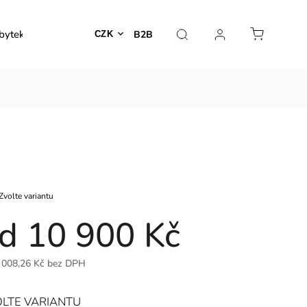
bytek
Venkovní nábytek
Dekorace
Lampy
B2B
CZK
Zvolte variantu
od
10 900 Kč
 008,26 Kč
bez DPH
LTE VARIANTU