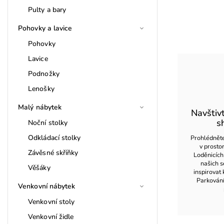
Pulty a bary
Pohovky a lavice
Pohovky
Lavice
Podnožky
Lenošky
Malý nábytek
Navštiv
s
Noční stolky
Odkládací stolky
Prohlédněte
v prost
Závěsné skříňky
Loděnicích
našich s
Věšáky
inspirovat 
Parkován
Venkovní nábytek
Venkovní stoly
Venkovní židle