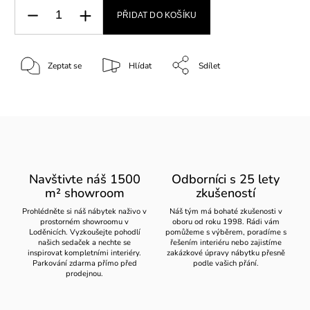
PŘIDAT DO KOŠÍKU
Zeptat se
Hlídat
Sdílet
Navštivte náš 1500
Odborníci s 25 lety
m² showroom
zkušeností
Prohlédněte si náš nábytek naživo v
Náš tým má bohaté zkušenosti v
prostorném showroomu v
oboru od roku 1998. Rádi vám
Loděnicích. Vyzkoušejte pohodlí
pomůžeme s výběrem, poradíme s
našich sedaček a nechte se
řešením interiéru nebo zajistíme
inspirovat kompletními interiéry.
zakázkové úpravy nábytku přesně
Parkování zdarma přímo před
podle vašich přání.
prodejnou.