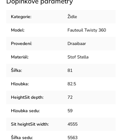
Doplňkové parametry
Kategorie
:
Židle
Model
:
Fauteuil Twisty 360
Provedení
:
Draaibaar
Materiál
:
Stof Stella
Šířka
:
81
Hloubka
:
82.5
HeightSit depth
:
72
Hloubka sedu
:
59
Sit heightSit width
:
4555
Šířka sedu
:
5563