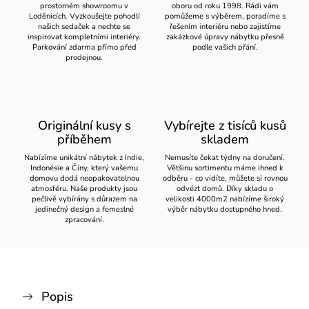
prostorném showroomu v
oboru od roku 1998. Rádi vám
Loděnicích. Vyzkoušejte pohodlí
pomůžeme s výběrem, poradíme s
našich sedaček a nechte se
řešením interiéru nebo zajistíme
inspirovat kompletními interiéry.
zakázkové úpravy nábytku přesně
Parkování zdarma přímo před
podle vašich přání.
prodejnou.
Originální kusy s
Vybírejte z tisíců kusů
příběhem
skladem
Nabízíme unikátní nábytek z Indie,
Nemusíte čekat týdny na doručení.
Indonésie a Číny, který vašemu
Většinu sortimentu máme ihned k
domovu dodá neopakovatelnou
odběru - co vidíte, můžete si rovnou
atmosféru. Naše produkty jsou
odvézt domů. Díky skladu o
pečlivě vybírány s důrazem na
velikosti 4000m2 nabízíme široký
jedinečný design a řemeslné
výběr nábytku dostupného hned.
zpracování.
Popis