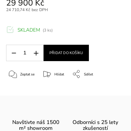
29 900 Kč
24 710,74 Kč bez DPH
SKLADEM
(3 ks)
PŘIDAT DO KOŠÍKU
Zeptat se
Hlídat
Sdílet
Navštivte náš 1500
Odborníci s 25 lety
m² showroom
zkušeností