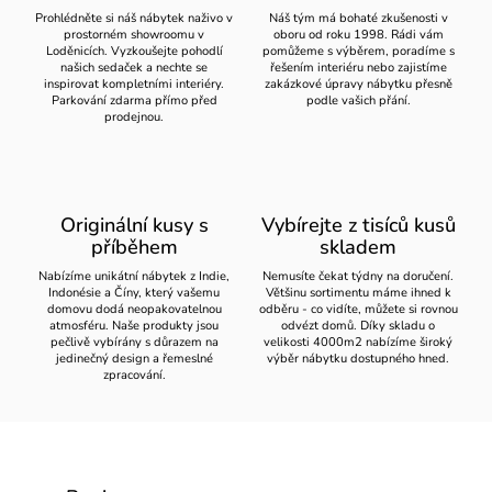
Prohlédněte si náš nábytek naživo v
Náš tým má bohaté zkušenosti v
prostorném showroomu v
oboru od roku 1998. Rádi vám
Loděnicích. Vyzkoušejte pohodlí
pomůžeme s výběrem, poradíme s
našich sedaček a nechte se
řešením interiéru nebo zajistíme
inspirovat kompletními interiéry.
zakázkové úpravy nábytku přesně
Parkování zdarma přímo před
podle vašich přání.
prodejnou.
Originální kusy s
Vybírejte z tisíců kusů
příběhem
skladem
Nabízíme unikátní nábytek z Indie,
Nemusíte čekat týdny na doručení.
Indonésie a Číny, který vašemu
Většinu sortimentu máme ihned k
domovu dodá neopakovatelnou
odběru - co vidíte, můžete si rovnou
atmosféru. Naše produkty jsou
odvézt domů. Díky skladu o
pečlivě vybírány s důrazem na
velikosti 4000m2 nabízíme široký
jedinečný design a řemeslné
výběr nábytku dostupného hned.
zpracování.