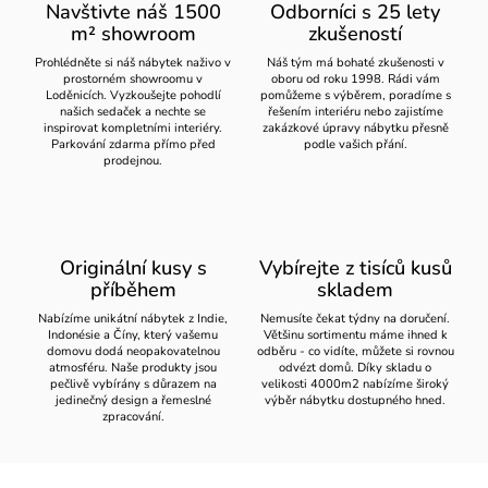
Navštivte náš 1500
Odborníci s 25 lety
m² showroom
zkušeností
Prohlédněte si náš nábytek naživo v
Náš tým má bohaté zkušenosti v
prostorném showroomu v
oboru od roku 1998. Rádi vám
Loděnicích. Vyzkoušejte pohodlí
pomůžeme s výběrem, poradíme s
našich sedaček a nechte se
řešením interiéru nebo zajistíme
inspirovat kompletními interiéry.
zakázkové úpravy nábytku přesně
Parkování zdarma přímo před
podle vašich přání.
prodejnou.
Originální kusy s
Vybírejte z tisíců kusů
příběhem
skladem
Nabízíme unikátní nábytek z Indie,
Nemusíte čekat týdny na doručení.
Indonésie a Číny, který vašemu
Většinu sortimentu máme ihned k
domovu dodá neopakovatelnou
odběru - co vidíte, můžete si rovnou
atmosféru. Naše produkty jsou
odvézt domů. Díky skladu o
pečlivě vybírány s důrazem na
velikosti 4000m2 nabízíme široký
jedinečný design a řemeslné
výběr nábytku dostupného hned.
zpracování.