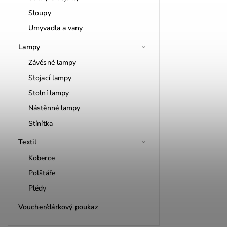
Sloupy
Umyvadla a vany
Lampy
Závěsné lampy
Stojací lampy
Stolní lampy
Nástěnné lampy
Stínítka
Textil
Koberce
Polštáře
Plédy
Voucher/dárkový poukaz