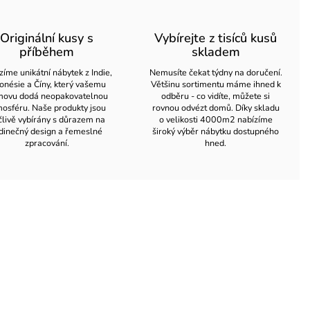
Originální kusy s
Vybírejte z tisíců kusů
příběhem
skladem
zíme unikátní nábytek z Indie,
Nemusíte čekat týdny na doručení.
onésie a Číny, který vašemu
Většinu sortimentu máme ihned k
ovu dodá neopakovatelnou
odběru - co vidíte, můžete si
osféru. Naše produkty jsou
rovnou odvézt domů. Díky skladu
člivě vybírány s důrazem na
o velikosti 4000m2 nabízíme
dinečný design a řemeslné
široký výběr nábytku dostupného
zpracování.
hned.