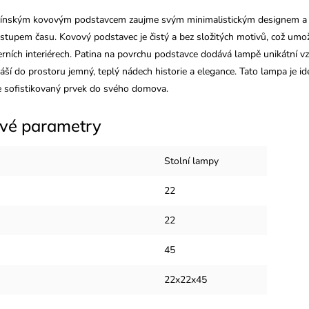
čínským kovovým podstavcem zaujme svým minimalistickým designem a 
ostupem času. Kovový podstavec je čistý a bez složitých motivů, což umo
rních interiérech. Patina na povrchu podstavce dodává lampě unikátní vzh
áší do prostoru jemný, teplý nádech historie a elegance. Tato lampa je ideá
e sofistikovaný prvek do svého domova.
vé parametry
Stolní lampy
22
22
45
22x22x45