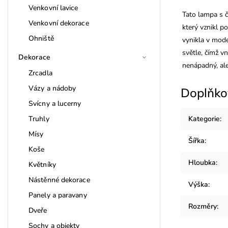
Venkovní lavice
Tato lampa s 
Venkovní dekorace
který vznikl p
Ohniště
vynikla v mode
světle, čímž vn
Dekorace
nenápadný, al
Zrcadla
Vázy a nádoby
Doplňko
Svícny a lucerny
Truhly
Kategorie
:
Mísy
Šířka
:
Koše
Hloubka
:
Květníky
Nástěnné dekorace
Výška
:
Panely a paravany
Rozměry
:
Dveře
Sochy a objekty