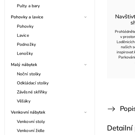
Pulty a bary
Navštiv
Pohovky a lavice
s
Pohovky
Prohlédněte
Lavice
v prost
Loděnicích
Podnožky
našich s
inspirovat 
Lenošky
Parkován
Malý nábytek
Noční stolky
Odkládací stolky
Závěsné skříňky
Věšáky
Popi
Venkovní nábytek
Venkovní stoly
Detailní
Venkovní židle