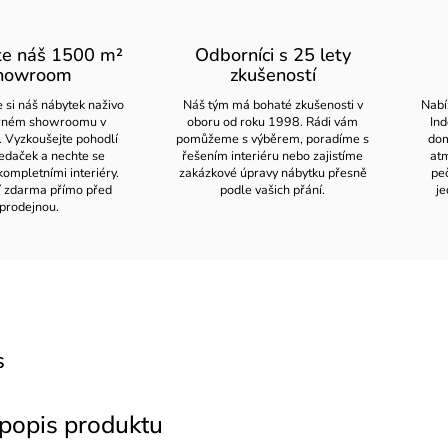
te náš 1500 m²
Odborníci s 25 lety
howroom
zkušeností
 si náš nábytek naživo
Náš tým má bohaté zkušenosti v
Nabí
orném showroomu v
oboru od roku 1998. Rádi vám
Ind
. Vyzkoušejte pohodlí
pomůžeme s výběrem, poradíme s
dom
edaček a nechte se
řešením interiéru nebo zajistíme
atm
kompletními interiéry.
zakázkové úpravy nábytku přesně
pe
í zdarma přímo před
podle vašich přání.
je
prodejnou.
s
 popis produktu