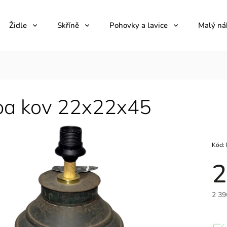
Židle
Skříně
Pohovky a lavice
Malý ná
a kov 22x22x45
Kód:
2
2 39