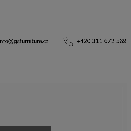
info
@
gsfurniture.cz
+420 311 672 569