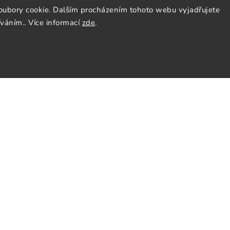
oubory cookie. Dalším procházením tohoto webu vyjadřujete
íváním.. Více informací
zde
.
ás
Sledujte nás
y
Facebook
Instagram
nky
Pinterest
y osobních údajů
cenze
tter