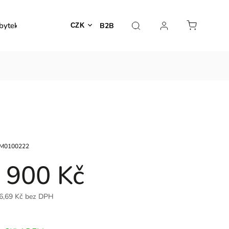
bytek
Venkovní nábytek
Dekorace
Lampy
B2B
CZK
M0100222
 900 Kč
6,69 Kč bez DPH