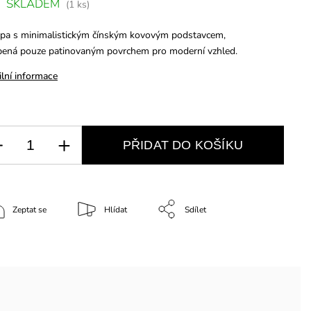
SKLADEM
(1 ks)
pa s minimalistickým čínským kovovým podstavcem,
bená pouze patinovaným povrchem pro moderní vzhled.
ilní informace
PŘIDAT DO KOŠÍKU
Zeptat se
Hlídat
Sdílet