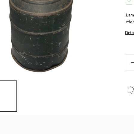
Lam
zdo
Deta