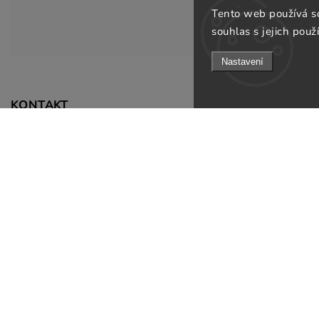
Tento web používá s
souhlas s jejich použ
Nastavení
Informace pro v
KONTAKT
Doprava a platb
info
@
gsfurniture.cz
Prodejna
+420 311 672 569
O nás
Facebook
Obchodní podmí
Instagram
Podmínky ochran
Jak ověřujeme re
Odebírat newsle
B2B
Kontakty