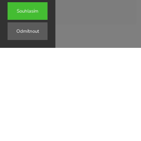
Souhlasím
Odmítnout
↗
↗
↗