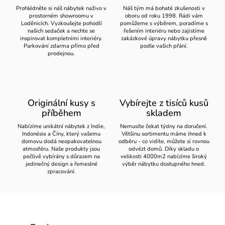
Prohlédněte si náš nábytek naživo v
Náš tým má bohaté zkušenosti v
prostorném showroomu v
oboru od roku 1998. Rádi vám
Loděnicích. Vyzkoušejte pohodlí
pomůžeme s výběrem, poradíme s
našich sedaček a nechte se
řešením interiéru nebo zajistíme
inspirovat kompletními interiéry.
zakázkové úpravy nábytku přesně
Parkování zdarma přímo před
podle vašich přání.
prodejnou.
Originální kusy s
Vybírejte z tisíců kusů
příběhem
skladem
Nabízíme unikátní nábytek z Indie,
Nemusíte čekat týdny na doručení.
Indonésie a Číny, který vašemu
Většinu sortimentu máme ihned k
domovu dodá neopakovatelnou
odběru - co vidíte, můžete si rovnou
atmosféru. Naše produkty jsou
odvézt domů. Díky skladu o
pečlivě vybírány s důrazem na
velikosti 4000m2 nabízíme široký
jedinečný design a řemeslné
výběr nábytku dostupného hned.
zpracování.