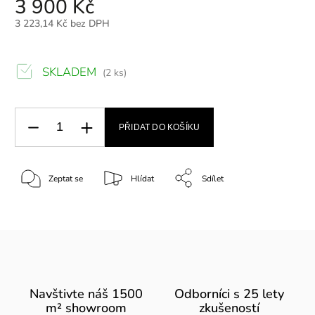
3 900 Kč
3 223,14 Kč bez DPH
SKLADEM
(2 ks)
PŘIDAT DO KOŠÍKU
Zeptat se
Hlídat
Sdílet
Navštivte náš 1500
Odborníci s 25 lety
m² showroom
zkušeností