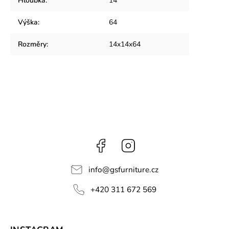
Hloubka
:
14
Výška
:
64
Rozměry
:
14x14x64
Facebook
Instagram
info
@
gsfurniture.cz
+420 311 672 569