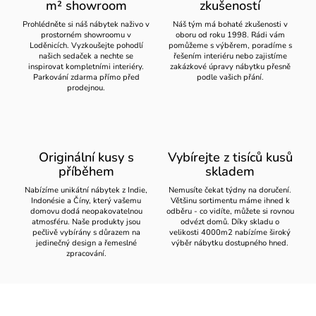
m² showroom
zkušeností
Prohlédněte si náš nábytek naživo v
Náš tým má bohaté zkušenosti v
prostorném showroomu v
oboru od roku 1998. Rádi vám
Loděnicích. Vyzkoušejte pohodlí
pomůžeme s výběrem, poradíme s
našich sedaček a nechte se
řešením interiéru nebo zajistíme
inspirovat kompletními interiéry.
zakázkové úpravy nábytku přesně
Parkování zdarma přímo před
podle vašich přání.
prodejnou.
Originální kusy s
Vybírejte z tisíců kusů
příběhem
skladem
Nabízíme unikátní nábytek z Indie,
Nemusíte čekat týdny na doručení.
Indonésie a Číny, který vašemu
Většinu sortimentu máme ihned k
domovu dodá neopakovatelnou
odběru - co vidíte, můžete si rovnou
atmosféru. Naše produkty jsou
odvézt domů. Díky skladu o
pečlivě vybírány s důrazem na
velikosti 4000m2 nabízíme široký
jedinečný design a řemeslné
výběr nábytku dostupného hned.
zpracování.