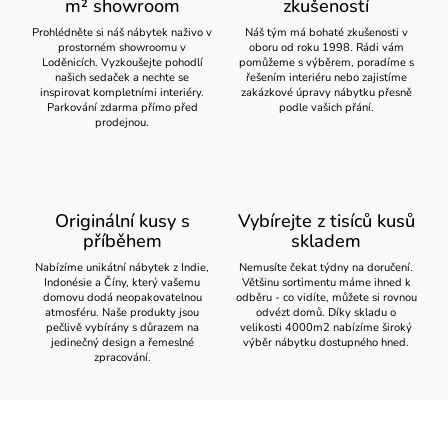
m² showroom
zkušeností
Prohlédněte si náš nábytek naživo v
Náš tým má bohaté zkušenosti v
prostorném showroomu v
oboru od roku 1998. Rádi vám
Loděnicích. Vyzkoušejte pohodlí
pomůžeme s výběrem, poradíme s
našich sedaček a nechte se
řešením interiéru nebo zajistíme
inspirovat kompletními interiéry.
zakázkové úpravy nábytku přesně
Parkování zdarma přímo před
podle vašich přání.
prodejnou.
Originální kusy s
Vybírejte z tisíců kusů
příběhem
skladem
Nabízíme unikátní nábytek z Indie,
Nemusíte čekat týdny na doručení.
Indonésie a Číny, který vašemu
Většinu sortimentu máme ihned k
domovu dodá neopakovatelnou
odběru - co vidíte, můžete si rovnou
atmosféru. Naše produkty jsou
odvézt domů. Díky skladu o
pečlivě vybírány s důrazem na
velikosti 4000m2 nabízíme široký
jedinečný design a řemeslné
výběr nábytku dostupného hned.
zpracování.