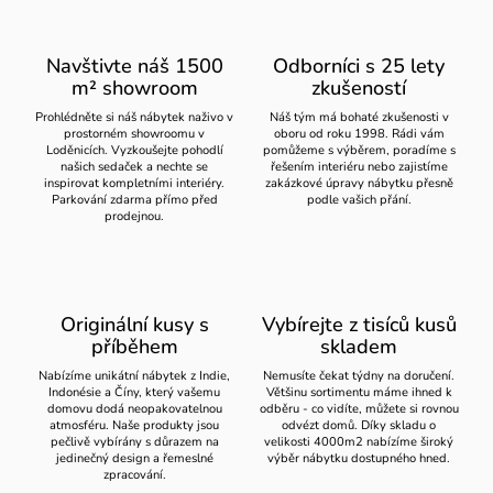
Navštivte náš 1500
Odborníci s 25 lety
m² showroom
zkušeností
Prohlédněte si náš nábytek naživo v
Náš tým má bohaté zkušenosti v
prostorném showroomu v
oboru od roku 1998. Rádi vám
Loděnicích. Vyzkoušejte pohodlí
pomůžeme s výběrem, poradíme s
našich sedaček a nechte se
řešením interiéru nebo zajistíme
inspirovat kompletními interiéry.
zakázkové úpravy nábytku přesně
Parkování zdarma přímo před
podle vašich přání.
prodejnou.
Originální kusy s
Vybírejte z tisíců kusů
příběhem
skladem
Nabízíme unikátní nábytek z Indie,
Nemusíte čekat týdny na doručení.
Indonésie a Číny, který vašemu
Většinu sortimentu máme ihned k
domovu dodá neopakovatelnou
odběru - co vidíte, můžete si rovnou
atmosféru. Naše produkty jsou
odvézt domů. Díky skladu o
pečlivě vybírány s důrazem na
velikosti 4000m2 nabízíme široký
jedinečný design a řemeslné
výběr nábytku dostupného hned.
zpracování.