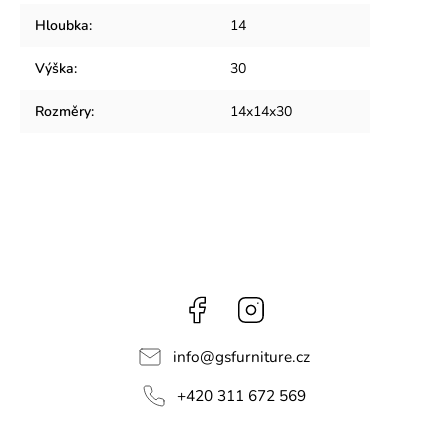
Hloubka
:
14
Výška
:
30
Rozměry
:
14x14x30
Facebook
Instagram
info
@
gsfurniture.cz
+420 311 672 569