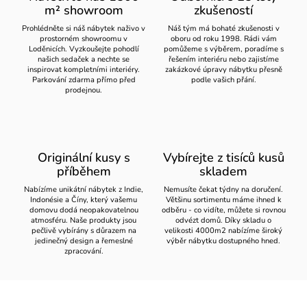
m² showroom
zkušeností
Prohlédněte si náš nábytek naživo v
Náš tým má bohaté zkušenosti v
prostorném showroomu v
oboru od roku 1998. Rádi vám
Loděnicích. Vyzkoušejte pohodlí
pomůžeme s výběrem, poradíme s
našich sedaček a nechte se
řešením interiéru nebo zajistíme
inspirovat kompletními interiéry.
zakázkové úpravy nábytku přesně
Parkování zdarma přímo před
podle vašich přání.
prodejnou.
Originální kusy s
Vybírejte z tisíců kusů
příběhem
skladem
Nabízíme unikátní nábytek z Indie,
Nemusíte čekat týdny na doručení.
Indonésie a Číny, který vašemu
Většinu sortimentu máme ihned k
domovu dodá neopakovatelnou
odběru - co vidíte, můžete si rovnou
atmosféru. Naše produkty jsou
odvézt domů. Díky skladu o
pečlivě vybírány s důrazem na
velikosti 4000m2 nabízíme široký
jedinečný design a řemeslné
výběr nábytku dostupného hned.
zpracování.