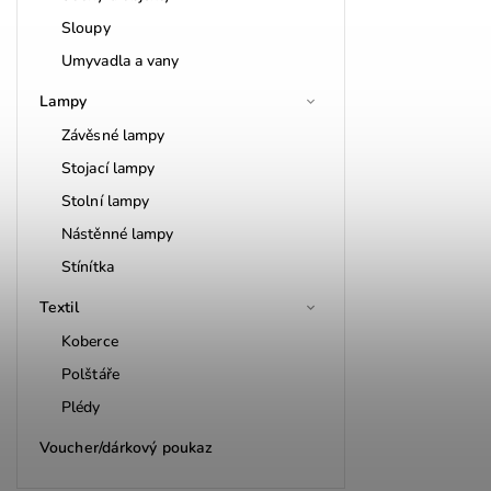
Sloupy
Umyvadla a vany
Lampy
Závěsné lampy
Stojací lampy
Stolní lampy
Nástěnné lampy
Stínítka
Textil
Koberce
Polštáře
Plédy
Voucher/dárkový poukaz