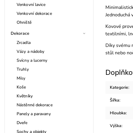
Venkovní lavice
Minimalistick
Venkovní dekorace
Jednoduchá v
Ohniště
Kovové prove
Dekorace
textilními, 
Zrcadla
Díky svému n
Vázy a nádoby
stůl nebo noč
Svícny a lucerny
Truhly
Doplňko
Mísy
Koše
Kategorie
:
Květníky
Šířka
:
Nástěnné dekorace
Hloubka
:
Panely a paravany
Dveře
Výška
:
Sochy a objekty