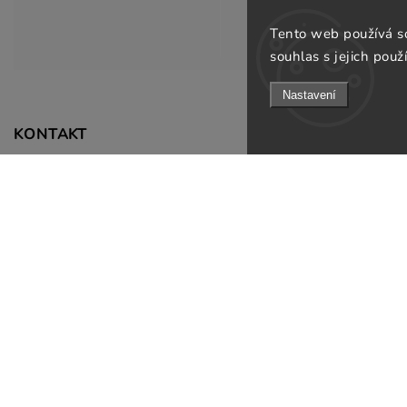
Tento web používá s
souhlas s jejich použ
Nastavení
Informace pro v
KONTAKT
Doprava a platb
info
@
gsfurniture.cz
Prodejna
+420 311 672 569
O nás
Facebook
Obchodní podmí
Instagram
Podmínky ochran
Jak ověřujeme re
Odebírat newsle
B2B
Kontakty