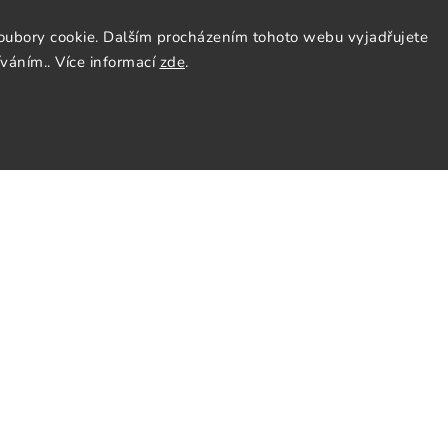
oubory cookie. Dalším procházením tohoto webu vyjadřujete
íváním.. Více informací
zde
.
ás
Sledujte nás
y
Facebook
Instagram
nky
Pinterest
y osobních údajů
cenze
tter