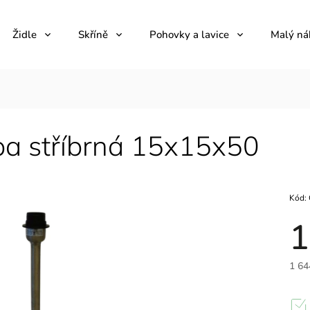
Židle
Skříně
Pohovky a lavice
Malý ná
a stříbrná 15x15x50
Kód:
1
1 64