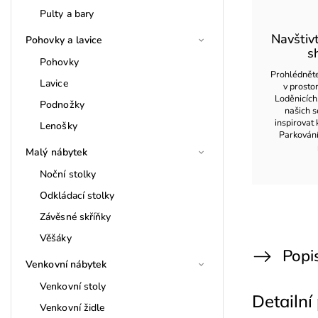
Pulty a bary
Navštiv
Pohovky a lavice
s
Pohovky
Prohlédněte
Lavice
v prost
Loděnicích
Podnožky
našich s
inspirovat 
Lenošky
Parkován
Malý nábytek
Noční stolky
Odkládací stolky
Závěsné skříňky
Věšáky
Popi
Venkovní nábytek
Venkovní stoly
Detailní
Venkovní židle