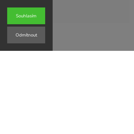
Souhlasím
Odmítnout
↗
↗
↗