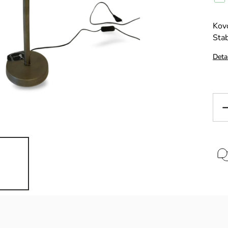
Kov
Stab
Deta