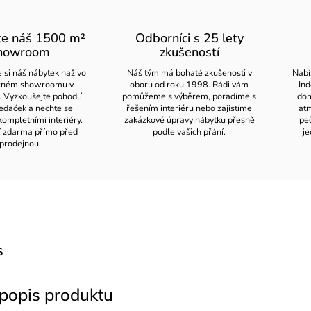
te náš 1500 m²
Odborníci s 25 lety
howroom
zkušeností
 si náš nábytek naživo
Náš tým má bohaté zkušenosti v
Nabí
orném showroomu v
oboru od roku 1998. Rádi vám
Ind
. Vyzkoušejte pohodlí
pomůžeme s výběrem, poradíme s
dom
edaček a nechte se
řešením interiéru nebo zajistíme
atm
kompletními interiéry.
zakázkové úpravy nábytku přesně
pe
í zdarma přímo před
podle vašich přání.
je
prodejnou.
s
 popis produktu