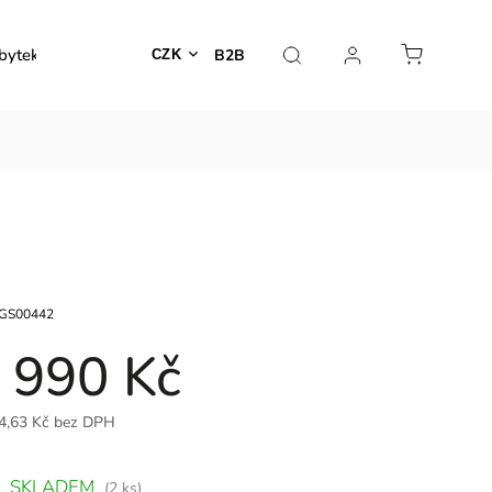
bytek
Venkovní nábytek
Dekorace
Lampy
B2B
CZK
GS00442
 990 Kč
4,63 Kč bez DPH
SKLADEM
(2 ks)