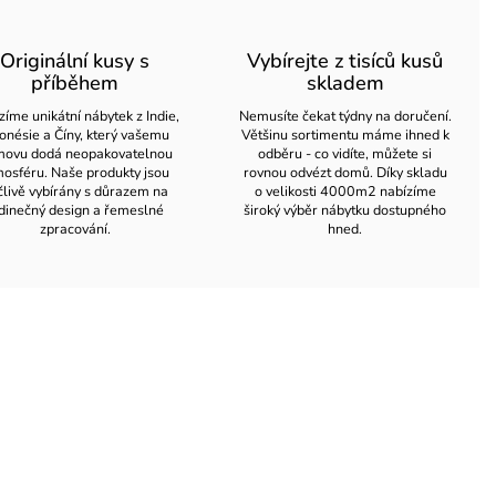
Originální kusy s
Vybírejte z tisíců kusů
příběhem
skladem
zíme unikátní nábytek z Indie,
Nemusíte čekat týdny na doručení.
onésie a Číny, který vašemu
Většinu sortimentu máme ihned k
ovu dodá neopakovatelnou
odběru - co vidíte, můžete si
osféru. Naše produkty jsou
rovnou odvézt domů. Díky skladu
člivě vybírány s důrazem na
o velikosti 4000m2 nabízíme
dinečný design a řemeslné
široký výběr nábytku dostupného
zpracování.
hned.