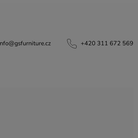
info
@
gsfurniture.cz
+420 311 672 569