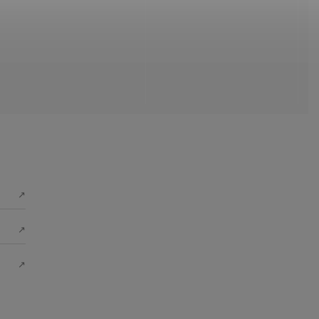
↗
↗
↗