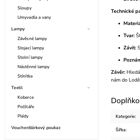
Sloupy
Technické p
Umyvadla a vany
Materiá
Lampy
Tvar:
Št
Závěsné lampy
Závit:
S
Stojací lampy
Stolní lampy
Pozná
Nástěnné lampy
Závěr:
Hledát
Stínítka
nám do Lodě
Textil
Koberce
Doplňko
Polštáře
Plédy
Kategorie
:
Voucher/dárkový poukaz
Šířka
: