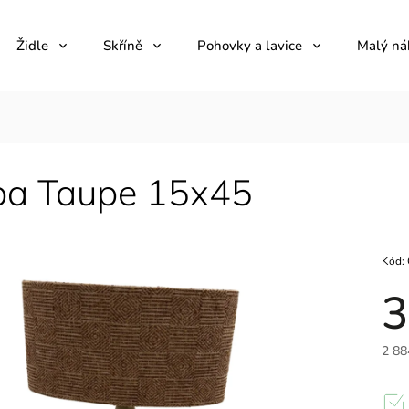
Židle
Skříně
Pohovky a lavice
Malý ná
a Taupe 15x45
Kód:
3
2 88