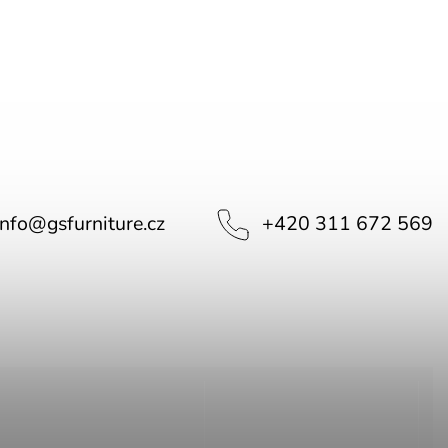
info
@
gsfurniture.cz
+420 311 672 569