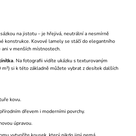
ázkou na jistotu – je hřejivá, neutrální a nesmírně
né konstrukce. Kovové lamely se stáčí do elegantního
ě ani v menších místnostech.
ínítka
. Na fotografii vidíte ukázku s texturovaným
m²) si k této základně můžete vybrat z desítek dalších
ktuře kovu.
 přírodním dřevem i moderními povrchy.
chovou úpravou.
u vytvoříte kousek, který nikdo jiný nemá.