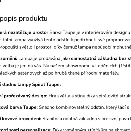
 popis produktu
erá nezatěžuje prostor
Barva Taupe je v interiérovém designu s
 stolní lampa využívá tento odstín k podtrhnutí své propracova
 propouští světlo i prostor, díky čemuž lampa nepůsobí mohutn
zornění:
Lampa je prodávána jako
samostatná základna bez st
le volba je jen na vás. Na našem showroomu v Loděnicích (1500 
 hladkých saténových až po hrubě tkané přírodní materiály.
základnu lampy Spiral Taupe:
ní prořezávaný design:
Hra světla a stínu díky spirálovité stru
ová barva Taupe:
Snadno kombinovatelný odstín, který ladí s
í kovové provedení:
Stabilní a odolná základna s precizní povr
 možnosti personalizace:
Díky výměnným stínítkům na showroom