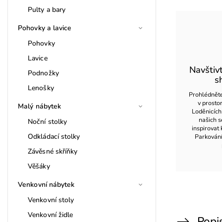
Pulty a bary
Pohovky a lavice
Pohovky
Lavice
Navštiv
Podnožky
s
Lenošky
Prohlédněte
v prost
Malý nábytek
Loděnicích
našich s
Noční stolky
inspirovat 
Odkládací stolky
Parkován
Závěsné skříňky
Věšáky
Venkovní nábytek
Venkovní stoly
Venkovní židle
Popi