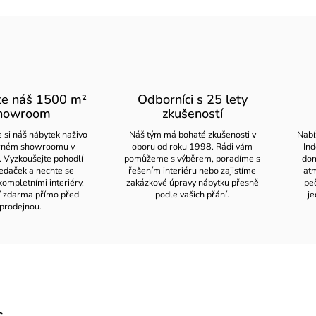
te náš 1500 m²
Odborníci s 25 lety
howroom
zkušeností
 si náš nábytek naživo
Náš tým má bohaté zkušenosti v
Nabí
orném showroomu v
oboru od roku 1998. Rádi vám
Ind
. Vyzkoušejte pohodlí
pomůžeme s výběrem, poradíme s
dom
edaček a nechte se
řešením interiéru nebo zajistíme
atm
kompletními interiéry.
zakázkové úpravy nábytku přesně
pe
í zdarma přímo před
podle vašich přání.
je
prodejnou.
s