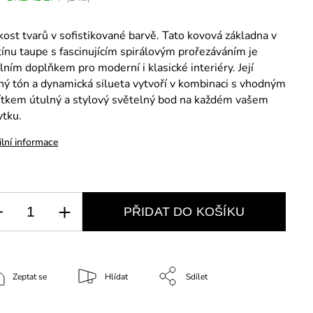
ost tvarů v sofistikované barvě. Tato kovová základna v
ínu taupe s fascinujícím spirálovým prořezáváním je
lním doplňkem pro moderní i klasické interiéry. Její
ý tón a dynamická silueta vytvoří v kombinaci s vhodným
nítkem útulný a stylový světelný bod na každém vašem
ytku.
ilní informace
PŘIDAT DO KOŠÍKU
Zeptat se
Hlídat
Sdílet