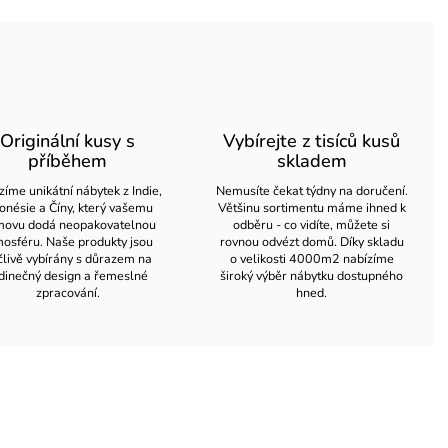
Originální kusy s
Vybírejte z tisíců kusů
příběhem
skladem
zíme unikátní nábytek z Indie,
Nemusíte čekat týdny na doručení.
onésie a Číny, který vašemu
Většinu sortimentu máme ihned k
ovu dodá neopakovatelnou
odběru - co vidíte, můžete si
osféru. Naše produkty jsou
rovnou odvézt domů. Díky skladu
člivě vybírány s důrazem na
o velikosti 4000m2 nabízíme
dinečný design a řemeslné
široký výběr nábytku dostupného
zpracování.
hned.