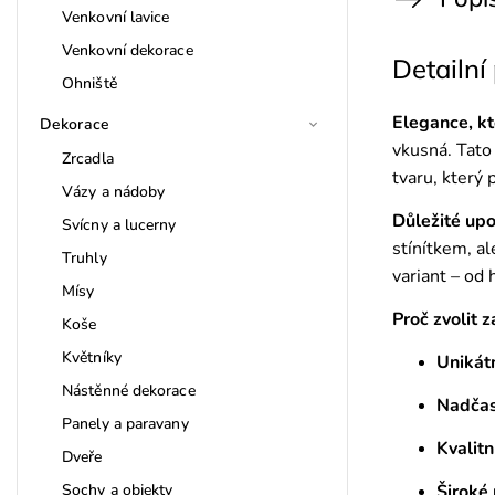
Venkovní lavice
Venkovní dekorace
Detailní
Ohniště
Elegance, kt
Dekorace
vkusná. Tato
Zrcadla
tvaru, který
Vázy a nádoby
Důležité upo
Svícny a lucerny
stínítkem, a
Truhly
variant – od
Mísy
Proč zvolit 
Koše
Květníky
Unikát
Nástěnné dekorace
Nadčas
Panely a paravany
Kvalitn
Dveře
Sochy a objekty
Široké