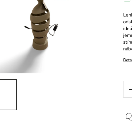
Lehk
odst
ideá
jemn
stí
náb
Deta