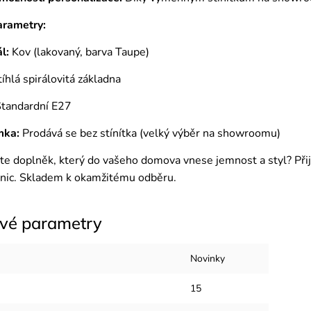
arametry:
l:
Kov (lakovaný, barva Taupe)
íhlá spirálovitá základna
tandardní E27
mka:
Prodává se bez stínítka (velký výběr na showroomu)
e doplněk, který do vašeho domova vnese jemnost a styl? Přijď
nic. Skladem k okamžitému odběru.
vé parametry
Novinky
15