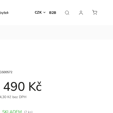
bytek
Venkovní nábytek
Dekorace
Lampy
B2B
CZK
GS00572
 490 Kč
4,30 Kč bez DPH
SKLADEM
(2 ks)