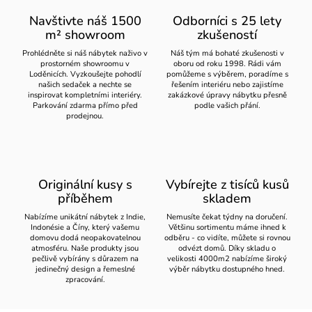
Navštivte náš 1500
Odborníci s 25 lety
m² showroom
zkušeností
Prohlédněte si náš nábytek naživo v
Náš tým má bohaté zkušenosti v
prostorném showroomu v
oboru od roku 1998. Rádi vám
Loděnicích. Vyzkoušejte pohodlí
pomůžeme s výběrem, poradíme s
našich sedaček a nechte se
řešením interiéru nebo zajistíme
inspirovat kompletními interiéry.
zakázkové úpravy nábytku přesně
Parkování zdarma přímo před
podle vašich přání.
prodejnou.
Originální kusy s
Vybírejte z tisíců kusů
příběhem
skladem
Nabízíme unikátní nábytek z Indie,
Nemusíte čekat týdny na doručení.
Indonésie a Číny, který vašemu
Většinu sortimentu máme ihned k
domovu dodá neopakovatelnou
odběru - co vidíte, můžete si rovnou
atmosféru. Naše produkty jsou
odvézt domů. Díky skladu o
pečlivě vybírány s důrazem na
velikosti 4000m2 nabízíme široký
jedinečný design a řemeslné
výběr nábytku dostupného hned.
zpracování.