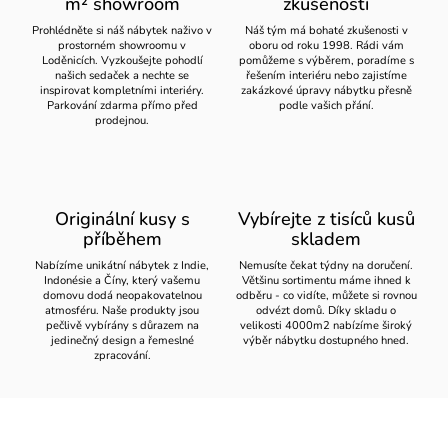
m² showroom
zkušeností
Prohlédněte si náš nábytek naživo v
Náš tým má bohaté zkušenosti v
prostorném showroomu v
oboru od roku 1998. Rádi vám
Loděnicích. Vyzkoušejte pohodlí
pomůžeme s výběrem, poradíme s
našich sedaček a nechte se
řešením interiéru nebo zajistíme
inspirovat kompletními interiéry.
zakázkové úpravy nábytku přesně
Parkování zdarma přímo před
podle vašich přání.
prodejnou.
Originální kusy s
Vybírejte z tisíců kusů
příběhem
skladem
Nabízíme unikátní nábytek z Indie,
Nemusíte čekat týdny na doručení.
Indonésie a Číny, který vašemu
Většinu sortimentu máme ihned k
domovu dodá neopakovatelnou
odběru - co vidíte, můžete si rovnou
atmosféru. Naše produkty jsou
odvézt domů. Díky skladu o
pečlivě vybírány s důrazem na
velikosti 4000m2 nabízíme široký
jedinečný design a řemeslné
výběr nábytku dostupného hned.
zpracování.