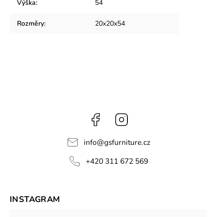
Výška
:
54
Rozměry
:
20x20x54
Facebook
Instagram
info
@
gsfurniture.cz
+420 311 672 569
INSTAGRAM