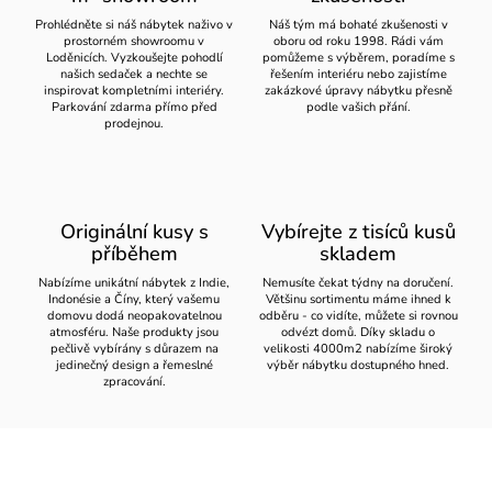
Prohlédněte si náš nábytek naživo v
Náš tým má bohaté zkušenosti v
prostorném showroomu v
oboru od roku 1998. Rádi vám
Loděnicích. Vyzkoušejte pohodlí
pomůžeme s výběrem, poradíme s
našich sedaček a nechte se
řešením interiéru nebo zajistíme
inspirovat kompletními interiéry.
zakázkové úpravy nábytku přesně
Parkování zdarma přímo před
podle vašich přání.
prodejnou.
Originální kusy s
Vybírejte z tisíců kusů
příběhem
skladem
Nabízíme unikátní nábytek z Indie,
Nemusíte čekat týdny na doručení.
Indonésie a Číny, který vašemu
Většinu sortimentu máme ihned k
domovu dodá neopakovatelnou
odběru - co vidíte, můžete si rovnou
atmosféru. Naše produkty jsou
odvézt domů. Díky skladu o
pečlivě vybírány s důrazem na
velikosti 4000m2 nabízíme široký
jedinečný design a řemeslné
výběr nábytku dostupného hned.
zpracování.