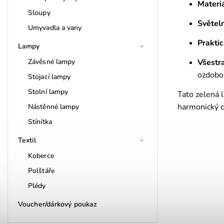
Materiá
Sloupy
Světeln
Umyvadla a vany
Praktic
Lampy
Závěsné lampy
Všestr
ozdobou
Stojací lampy
Stolní lampy
Tato zelená 
harmonický c
Nástěnné lampy
Stínítka
Textil
Koberce
Polštáře
Plédy
Voucher/dárkový poukaz