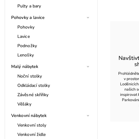
Pulty a bary
Pohovky a lavice
Pohovky
Lavice
Podnožky
Lenošky
Navštiv
s
Malý nábytek
Prohlédněte
Noční stolky
v prost
Loděnicích
Odkládací stolky
našich s
Závěsné skříňky
inspirovat 
Parkován
Věšáky
Venkovní nábytek
Venkovní stoly
Venkovní židle