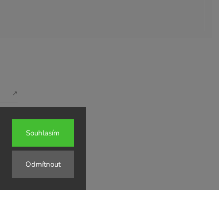
↗
↗
Souhlasím
↗
Odmítnout