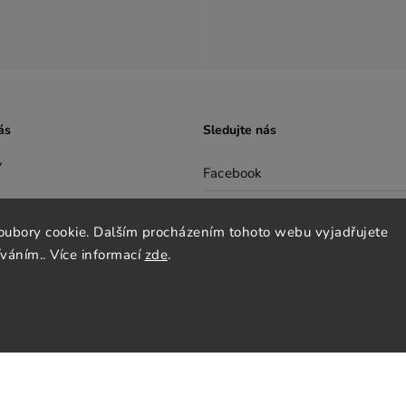
ás
Sledujte nás
y
Facebook
Instagram
oubory cookie. Dalším procházením tohoto webu vyjadřujete
nky
íváním.. Více informací
zde
.
Pinterest
y osobních údajů
cenze
tter