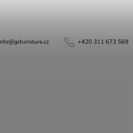
info
@
gsfurniture.cz
+420 311 672 569