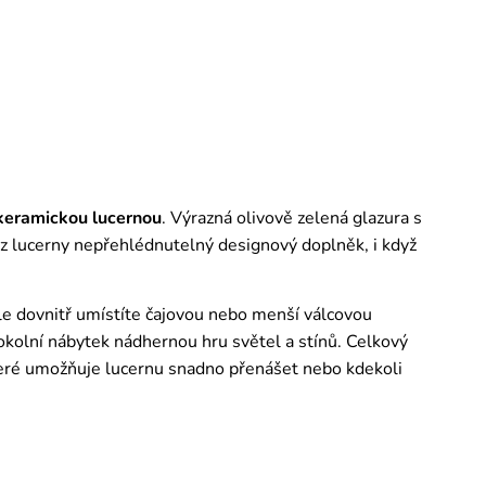
keramickou lucernou
. Výrazná olivově zelená glazura s
lucerny nepřehlédnutelný designový doplněk, i když
e dovnitř umístíte čajovou nebo menší válcovou
 okolní nábytek nádhernou hru světel a stínů. Celkový
teré umožňuje lucernu snadno přenášet nebo kdekoli