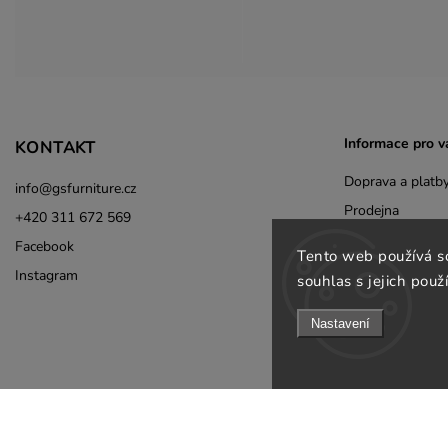
Informace pro v
KONTAKT
Doprava a platb
info
@
gsfurniture.cz
Prodejna
+420 311 672 569
O nás
Facebook
Tento web používá s
Obchodní podmí
Instagram
souhlas s jejich použ
Podmínky ochran
Nastavení
Jak ověřujeme re
Odebírat newsle
B2B
Kontakty