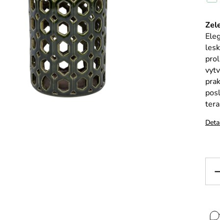
Zel
Eleg
lesk
pro
vytv
pra
posl
tera
Deta