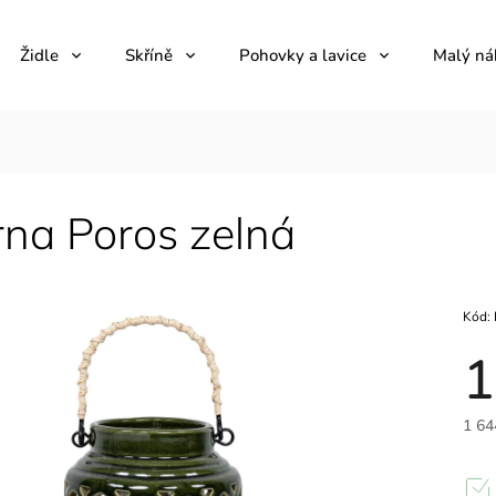
Židle
Skříně
Pohovky a lavice
Malý ná
rna Poros zelná
Kód:
1
1 64