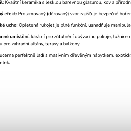
l:
Kvalitní keramika s lesklou barevnou glazurou, kov a přírodní
ý efekt:
Prolamovaný (děrovaný) vzor zajišťuje bezpečné hoření
ké ucho:
Opletená rukojeť je plně funkční, usnadňuje manipulac
anné umístění:
Ideální pro zútulnění obývacího pokoje, ložnice
 pro zahradní altány, terasy a balkony.
lucerna perfektně ladí s masivním dřevěným nábytkem, exotický
elek.