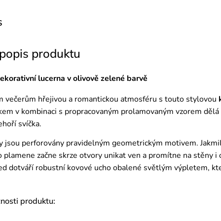
s
 popis produktu
korativní lucerna v olivově zelené barvě
 večerům hřejivou a romantickou atmosféru s touto stylovou
em v kombinaci s propracovaným prolamovaným vzorem dělá z 
ehoří svíčka.
y jsou perforovány pravidelným geometrickým motivem. Jakmil
lo plamene začne skrze otvory unikat ven a promítne na stěny i
led dotváří robustní kovové ucho obalené světlým výpletem, k
tnosti produktu: