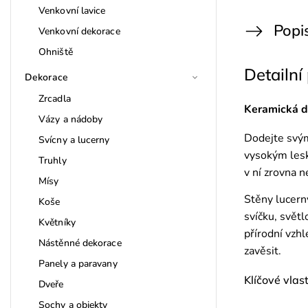
Venkovní lavice
Popi
Venkovní dekorace
Ohniště
Detailní
Dekorace
Zrcadla
Keramická de
Vázy a nádoby
Dodejte svým
Svícny a lucerny
vysokým lesk
Truhly
v ní zrovna n
Mísy
Stěny lucern
Koše
svíčku, svět
Květníky
přírodní vzh
Nástěnné dekorace
zavěsit.
Panely a paravany
Klíčové vlas
Dveře
Sochy a objekty