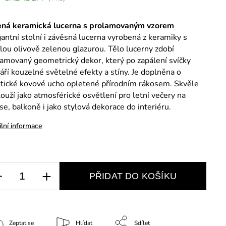
ená keramická lucerna s prolamovaným vzorem
antní stolní i závěsná lucerna vyrobená z keramiky s
lou olivově zelenou glazurou.
Tělo lucerny zdobí
lamovaný geometrický dekor,
který po zapálení svíčky
áří kouzelné světelné efekty a stíny.
Je doplněna o
ktické kovové ucho opletené přírodním rákosem.
Skvěle
ouží jako atmosférické osvětlení pro letní večery na
se,
balkoně i jako stylová dekorace do interiéru.
ilní informace
PŘIDAT DO KOŠÍKU
Zeptat se
Hlídat
Sdílet