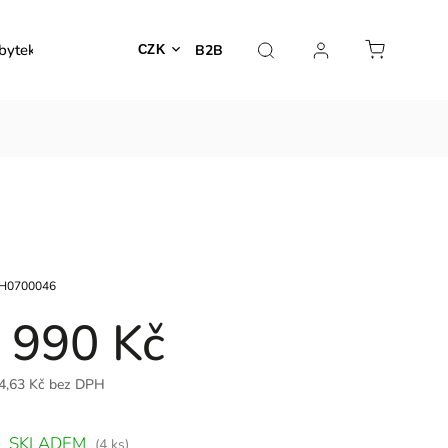
bytek
Venkovní nábytek
Dekorace
Lampy
B2B
CZK
H0700046
 990 Kč
4,63 Kč bez DPH
SKLADEM
(4 ks)