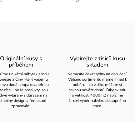
Originální kusy s
Vybírejte z tisíců kusů
příběhem
skladem
zíme unikátní nábytek z Indie,
Nemusíte čekat týdny na doručení.
onésie a Číny, který vašemu
Většinu sortimentu máme ihned k
ovu dodá neopakovatelnou
odběru - co vidíte, můžete si
osféru. Naše produkty jsou
rovnou odvézt domů. Díky skladu
člivě vybírány s důrazem na
o velikosti 4000m2 nabízíme
dinečný design a řemeslné
široký výběr nábytku dostupného
zpracování.
hned.