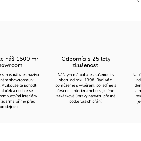
te náš 1500 m²
Odborníci s 25 lety
howroom
zkušeností
 si náš nábytek naživo
Náš tým má bohaté zkušenosti v
Nabí
orném showroomu v
oboru od roku 1998. Rádi vám
Ind
. Vyzkoušejte pohodlí
pomůžeme s výběrem, poradíme s
dom
edaček a nechte se
řešením interiéru nebo zajistíme
atm
kompletními interiéry.
zakázkové úpravy nábytku přesně
pe
í zdarma přímo před
podle vašich přání.
je
prodejnou.