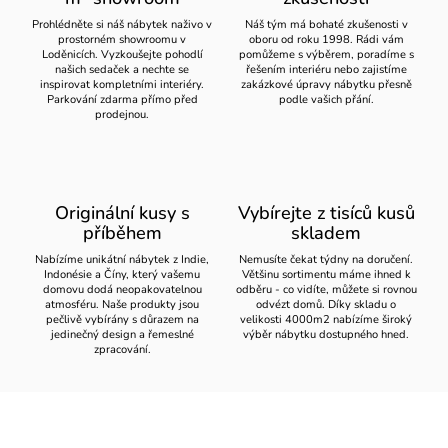
Prohlédněte si náš nábytek naživo v
Náš tým má bohaté zkušenosti v
prostorném showroomu v
oboru od roku 1998. Rádi vám
Loděnicích. Vyzkoušejte pohodlí
pomůžeme s výběrem, poradíme s
našich sedaček a nechte se
řešením interiéru nebo zajistíme
inspirovat kompletními interiéry.
zakázkové úpravy nábytku přesně
Parkování zdarma přímo před
podle vašich přání.
prodejnou.
Originální kusy s
Vybírejte z tisíců kusů
příběhem
skladem
Nabízíme unikátní nábytek z Indie,
Nemusíte čekat týdny na doručení.
Indonésie a Číny, který vašemu
Většinu sortimentu máme ihned k
domovu dodá neopakovatelnou
odběru - co vidíte, můžete si rovnou
atmosféru. Naše produkty jsou
odvézt domů. Díky skladu o
pečlivě vybírány s důrazem na
velikosti 4000m2 nabízíme široký
jedinečný design a řemeslné
výběr nábytku dostupného hned.
zpracování.