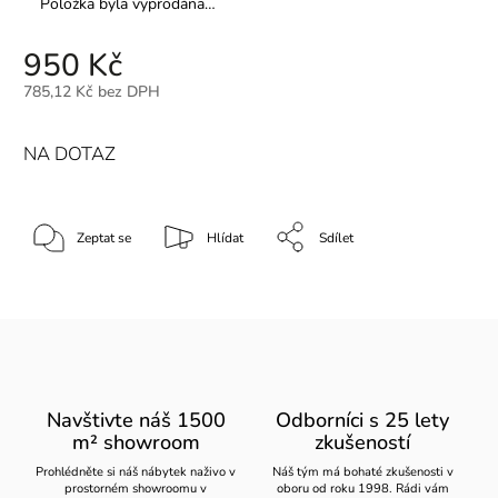
Položka byla vyprodána…
950 Kč
785,12 Kč bez DPH
NA DOTAZ
Zeptat se
Hlídat
Sdílet
Navštivte náš 1500
Odborníci s 25 lety
m² showroom
zkušeností
Prohlédněte si náš nábytek naživo v
Náš tým má bohaté zkušenosti v
prostorném showroomu v
oboru od roku 1998. Rádi vám