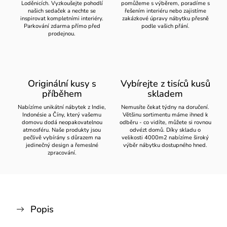
Loděnicích. Vyzkoušejte pohodlí
pomůžeme s výběrem, poradíme s
našich sedaček a nechte se
řešením interiéru nebo zajistíme
inspirovat kompletními interiéry.
zakázkové úpravy nábytku přesně
Parkování zdarma přímo před
podle vašich přání.
prodejnou.
Originální kusy s
Vybírejte z tisíců kusů
příběhem
skladem
Nabízíme unikátní nábytek z Indie,
Nemusíte čekat týdny na doručení.
Indonésie a Číny, který vašemu
Většinu sortimentu máme ihned k
domovu dodá neopakovatelnou
odběru - co vidíte, můžete si rovnou
atmosféru. Naše produkty jsou
odvézt domů. Díky skladu o
pečlivě vybírány s důrazem na
velikosti 4000m2 nabízíme široký
jedinečný design a řemeslné
výběr nábytku dostupného hned.
zpracování.
Popis