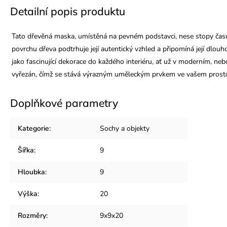
Detailní popis produktu
Tato dřevěná maska, umístěná na pevném podstavci, nese stopy času, k
povrchu dřeva podtrhuje její autentický vzhled a připomíná její dlouh
jako fascinující dekorace do každého interiéru, ať už v moderním, neb
vyřezán, čímž se stává výrazným uměleckým prvkem ve vašem prost
Doplňkové parametry
Kategorie
:
Sochy a objekty
Šířka
:
9
Hloubka
:
9
Výška
:
20
Rozměry
:
9x9x20