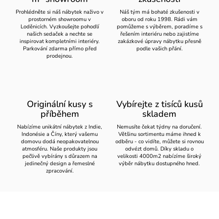
Prohlédněte si náš nábytek naživo v
Náš tým má bohaté zkušenosti v
prostorném showroomu v
oboru od roku 1998. Rádi vám
Loděnicích. Vyzkoušejte pohodlí
pomůžeme s výběrem, poradíme s
našich sedaček a nechte se
řešením interiéru nebo zajistíme
inspirovat kompletními interiéry.
zakázkové úpravy nábytku přesně
Parkování zdarma přímo před
podle vašich přání.
prodejnou.
Originální kusy s
Vybírejte z tisíců kusů
příběhem
skladem
Nabízíme unikátní nábytek z Indie,
Nemusíte čekat týdny na doručení.
Indonésie a Číny, který vašemu
Většinu sortimentu máme ihned k
domovu dodá neopakovatelnou
odběru - co vidíte, můžete si rovnou
atmosféru. Naše produkty jsou
odvézt domů. Díky skladu o
pečlivě vybírány s důrazem na
velikosti 4000m2 nabízíme široký
jedinečný design a řemeslné
výběr nábytku dostupného hned.
zpracování.