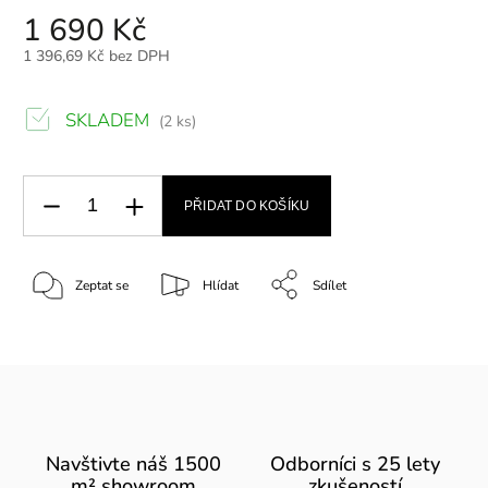
1 690 Kč
1 396,69 Kč bez DPH
SKLADEM
(2 ks)
PŘIDAT DO KOŠÍKU
Zeptat se
Hlídat
Sdílet
Navštivte náš 1500
Odborníci s 25 lety
m² showroom
zkušeností