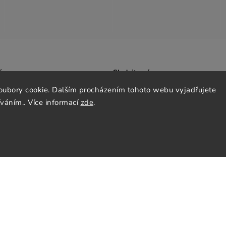
ás
Sledujte nás
oubory cookie. Dalším procházením tohoto webu vyjadřujete
y
Facebook
íváním.. Více informací
zde
.
Instagram
nky
Pinterest
y osobních údajů
cenze
tter