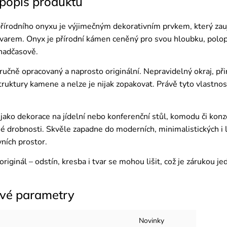
 popis produktu
přírodního onyxu je výjimečným dekorativním prvkem, který za
varem. Onyx je přírodní kámen ceněný pro svou hloubku, polop
nadčasově.
 ručně opracovaný a naprosto originální. Nepravidelný okraj, p
uktury kamene a nelze je nijak zopakovat. Právě tyto vlastnost
.
jako dekorace na jídelní nebo konferenční stůl, komodu či konzo
né drobnosti. Skvěle zapadne do moderních, minimalistických i l
ních prostor.
originál – odstín, kresba i tvar se mohou lišit, což je zárukou j
vé parametry
Novinky