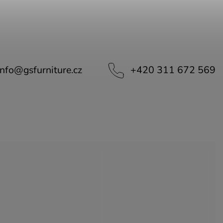
info
@
gsfurniture.cz
+420 311 672 569