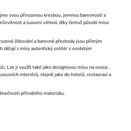
ujme svou přirozenou kresbou, jemnou barevností a
růsvitnost a luxusní vzhled, díky čemuž působí mísa
řirozené žilkování a barevné přechody jsou přímým
i dělají z mísy autentický solitér s osobitým
li. Lze ji využít také jako designovou mísu na ovoce,
uxusních interiérů, stejně jako do hotelů, restaurací a
edinečnosti přírodního materiálu.