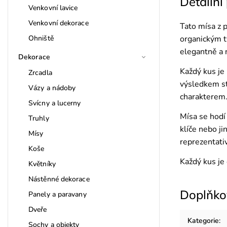
Detailní
Venkovní lavice
Venkovní dekorace
Tato mísa z 
Ohniště
organickým t
elegantně a 
Dekorace
Každý kus je
Zrcadla
výsledkem str
Vázy a nádoby
charakterem
Svícny a lucerny
Mísa se hodí 
Truhly
klíče nebo ji
Mísy
reprezentativ
Koše
Každý kus je 
Květníky
Nástěnné dekorace
Doplňko
Panely a paravany
Dveře
Kategorie
:
Sochy a objekty