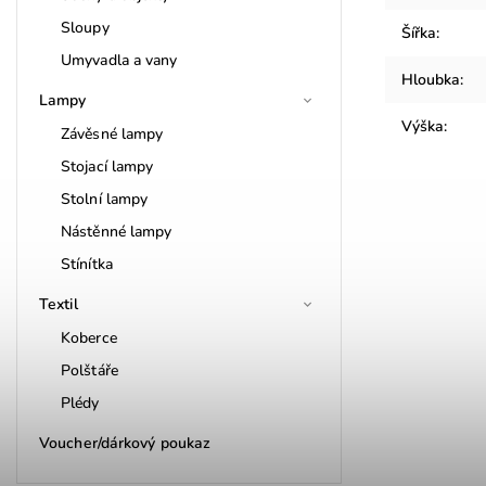
Sloupy
Šířka
:
Umyvadla a vany
Hloubka
:
Lampy
Výška
:
Závěsné lampy
Stojací lampy
Stolní lampy
Nástěnné lampy
Stínítka
Textil
Koberce
Polštáře
Plédy
Voucher/dárkový poukaz