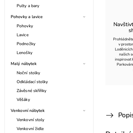
Pulty a bary
Pohovky a lavice
Navštiv
Pohovky
s
Lavice
Prohlédněte
Podnožky
v prost
Loděnicích
Lenošky
našich s
inspirovat 
Malý nábytek
Parkován
Noční stolky
Odkládací stolky
Závěsné skříňky
Věšáky
Venkovní nábytek
Popi
Venkovní stoly
Venkovní židle