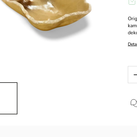
Orig
kame
deko
Deta