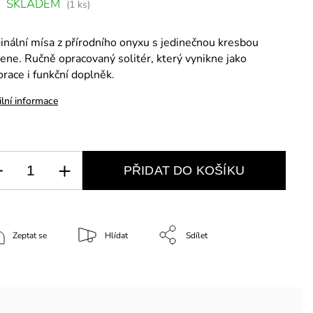
SKLADEM
(1 ks)
inální mísa z přírodního onyxu s jedinečnou kresbou
ne. Ručně opracovaný solitér, který vynikne jako
race i funkční doplněk.
ilní informace
PŘIDAT DO KOŠÍKU
Zeptat se
Hlídat
Sdílet