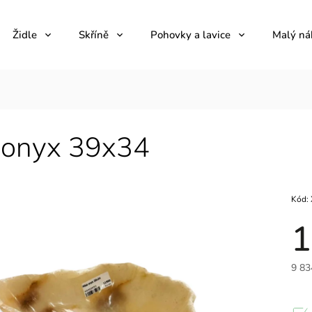
Židle
Skříně
Pohovky a lavice
Malý ná
 onyx 39x34
Kód:
1
9 83