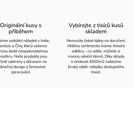
Originální kusy s
Vybírejte z tisíců kusů
příběhem
skladem
zíme unikátní nábytek z Indie,
Nemusíte čekat týdny na doručení.
onésie a Číny, který vašemu
Většinu sortimentu máme ihned k
ovu dodá neopakovatelnou
odběru - co vidíte, můžete si
osféru. Naše produkty jsou
rovnou odvézt domů. Díky skladu
člivě vybírány s důrazem na
o velikosti 4000m2 nabízíme
dinečný design a řemeslné
široký výběr nábytku dostupného
zpracování.
hned.