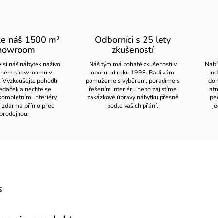
te náš 1500 m²
Odborníci s 25 lety
howroom
zkušeností
 si náš nábytek naživo
Náš tým má bohaté zkušenosti v
Nabí
orném showroomu v
oboru od roku 1998. Rádi vám
Ind
. Vyzkoušejte pohodlí
pomůžeme s výběrem, poradíme s
dom
edaček a nechte se
řešením interiéru nebo zajistíme
atm
kompletními interiéry.
zakázkové úpravy nábytku přesně
pe
í zdarma přímo před
podle vašich přání.
je
prodejnou.
s