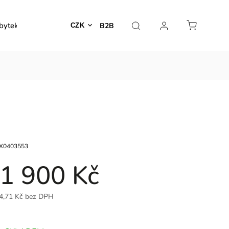
bytek
Venkovní nábytek
Dekorace
Lampy
B2B
CZK
X0403553
1 900 Kč
4,71 Kč bez DPH