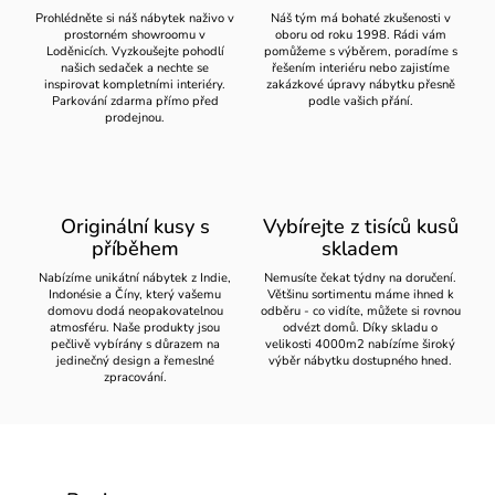
Prohlédněte si náš nábytek naživo v
Náš tým má bohaté zkušenosti v
prostorném showroomu v
oboru od roku 1998. Rádi vám
Loděnicích. Vyzkoušejte pohodlí
pomůžeme s výběrem, poradíme s
našich sedaček a nechte se
řešením interiéru nebo zajistíme
inspirovat kompletními interiéry.
zakázkové úpravy nábytku přesně
Parkování zdarma přímo před
podle vašich přání.
prodejnou.
Originální kusy s
Vybírejte z tisíců kusů
příběhem
skladem
Nabízíme unikátní nábytek z Indie,
Nemusíte čekat týdny na doručení.
Indonésie a Číny, který vašemu
Většinu sortimentu máme ihned k
domovu dodá neopakovatelnou
odběru - co vidíte, můžete si rovnou
atmosféru. Naše produkty jsou
odvézt domů. Díky skladu o
pečlivě vybírány s důrazem na
velikosti 4000m2 nabízíme široký
jedinečný design a řemeslné
výběr nábytku dostupného hned.
zpracování.