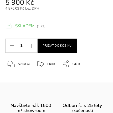
5 900 Kč
4 876,03 Kč bez DPH
SKLADEM
(1 ks)
PŘIDAT DO KOŠÍKU
Zeptat se
Hlídat
Sdílet
Navštivte náš 1500
Odborníci s 25 lety
m² showroom
zkušeností