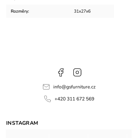
Rozměry
:
31x27x6
Facebook
Instagram
info
@
gsfurniture.cz
+420 311 672 569
INSTAGRAM