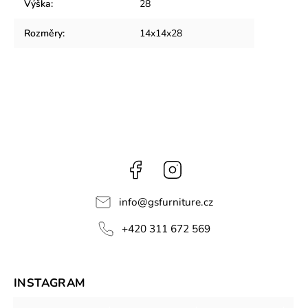
Výška
:
28
Rozměry
:
14x14x28
Facebook
Instagram
info
@
gsfurniture.cz
+420 311 672 569
INSTAGRAM