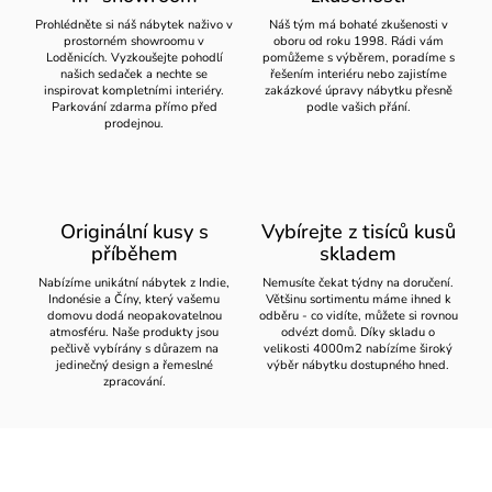
Prohlédněte si náš nábytek naživo v
Náš tým má bohaté zkušenosti v
prostorném showroomu v
oboru od roku 1998. Rádi vám
Loděnicích. Vyzkoušejte pohodlí
pomůžeme s výběrem, poradíme s
našich sedaček a nechte se
řešením interiéru nebo zajistíme
inspirovat kompletními interiéry.
zakázkové úpravy nábytku přesně
Parkování zdarma přímo před
podle vašich přání.
prodejnou.
Originální kusy s
Vybírejte z tisíců kusů
příběhem
skladem
Nabízíme unikátní nábytek z Indie,
Nemusíte čekat týdny na doručení.
Indonésie a Číny, který vašemu
Většinu sortimentu máme ihned k
domovu dodá neopakovatelnou
odběru - co vidíte, můžete si rovnou
atmosféru. Naše produkty jsou
odvézt domů. Díky skladu o
pečlivě vybírány s důrazem na
velikosti 4000m2 nabízíme široký
jedinečný design a řemeslné
výběr nábytku dostupného hned.
zpracování.