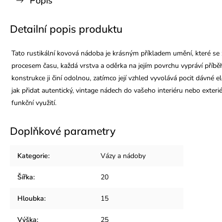
Popis
Detailní popis produktu
Tato rustikální kovová nádoba je krásným příkladem umění, které se zr
procesem času, každá vrstva a oděrka na jejím povrchu vypráví příběh
konstrukce ji činí odolnou, zatímco její vzhled vyvolává pocit dávné 
jak přidat autentický, vintage nádech do vašeho interiéru nebo exterié
funkční využití.
Doplňkové parametry
Kategorie
:
Vázy a nádoby
Šířka
:
20
Hloubka
:
15
Výška
:
25