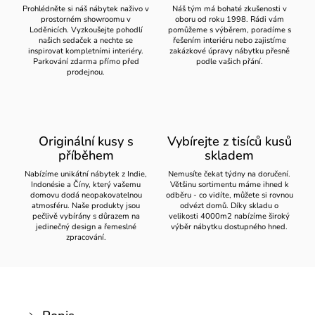
Prohlédněte si náš nábytek naživo v
Náš tým má bohaté zkušenosti v
prostorném showroomu v
oboru od roku 1998. Rádi vám
Loděnicích. Vyzkoušejte pohodlí
pomůžeme s výběrem, poradíme s
našich sedaček a nechte se
řešením interiéru nebo zajistíme
inspirovat kompletními interiéry.
zakázkové úpravy nábytku přesně
Parkování zdarma přímo před
podle vašich přání.
prodejnou.
Originální kusy s
Vybírejte z tisíců kusů
příběhem
skladem
Nabízíme unikátní nábytek z Indie,
Nemusíte čekat týdny na doručení.
Indonésie a Číny, který vašemu
Většinu sortimentu máme ihned k
domovu dodá neopakovatelnou
odběru - co vidíte, můžete si rovnou
atmosféru. Naše produkty jsou
odvézt domů. Díky skladu o
pečlivě vybírány s důrazem na
velikosti 4000m2 nabízíme široký
jedinečný design a řemeslné
výběr nábytku dostupného hned.
zpracování.