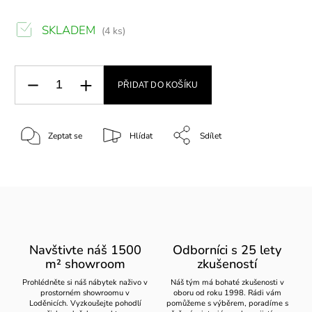
SKLADEM
(4 ks)
PŘIDAT DO KOŠÍKU
Zeptat se
Hlídat
Sdílet
Navštivte náš 1500
Odborníci s 25 lety
m² showroom
zkušeností
Prohlédněte si náš nábytek naživo v
Náš tým má bohaté zkušenosti v
prostorném showroomu v
oboru od roku 1998. Rádi vám
Loděnicích. Vyzkoušejte pohodlí
pomůžeme s výběrem, poradíme s