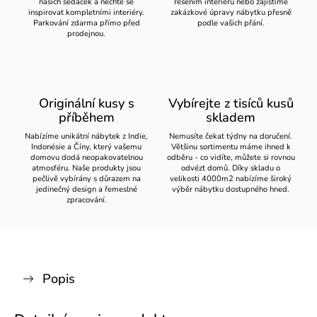
našich sedaček a nechte se
řešením interiéru nebo zajistíme
inspirovat kompletními interiéry.
zakázkové úpravy nábytku přesně
Parkování zdarma přímo před
podle vašich přání.
prodejnou.
Originální kusy s
Vybírejte z tisíců kusů
příběhem
skladem
Nabízíme unikátní nábytek z Indie,
Nemusíte čekat týdny na doručení.
Indonésie a Číny, který vašemu
Většinu sortimentu máme ihned k
domovu dodá neopakovatelnou
odběru - co vidíte, můžete si rovnou
atmosféru. Naše produkty jsou
odvézt domů. Díky skladu o
pečlivě vybírány s důrazem na
velikosti 4000m2 nabízíme široký
jedinečný design a řemeslné
výběr nábytku dostupného hned.
zpracování.
Popis