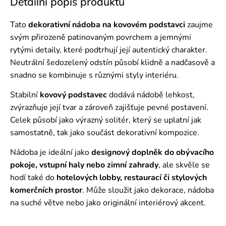
Detailní popis produktu
Tato
dekorativní nádoba na kovovém podstavci
zaujme
svým přirozeně patinovaným povrchem a jemnými
rytými detaily, které podtrhují její autentický charakter.
Neutrální šedozelený odstín působí klidně a nadčasově a
snadno se kombinuje s různými styly interiéru.
Stabilní
kovový podstavec
dodává nádobě lehkost,
zvýrazňuje její tvar a zároveň zajišťuje pevné postavení.
Celek působí jako výrazný solitér, který se uplatní jak
samostatně, tak jako součást dekorativní kompozice.
Nádoba je ideální jako
designový doplněk do obývacího
pokoje, vstupní haly nebo zimní zahrady
, ale skvěle se
hodí také do
hotelových lobby, restaurací či stylových
komerčních prostor
. Může sloužit jako dekorace, nádoba
na suché větve nebo jako originální interiérový akcent.