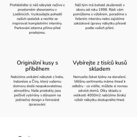
Prohlédněte si náš nábytek naživo v
Náš tým má bohaté zkušenosti v
prostorném showroomu v
oboru od roku 1998. Rádi vám
Loděnicích. Vyzkoušejte pohodlí
pomůžeme s výběrem, poradíme s
našich sedaček a nechte se
řešením interiéru nebo zajistíme
inspirovat kompletními interiéry.
zakázkové úpravy nábytku přesně
Parkování zdarma přímo před
podle vašich přání.
prodejnou.
Originální kusy s
Vybírejte z tisíců kusů
příběhem
skladem
Nabízíme unikátní nábytek z Indie,
Nemusíte čekat týdny na doručení.
Indonésie a Číny, který vašemu
Většinu sortimentu máme ihned k
domovu dodá neopakovatelnou
odběru - co vidíte, můžete si rovnou
atmosféru. Naše produkty jsou
odvézt domů. Díky skladu o
pečlivě vybírány s důrazem na
velikosti 4000m2 nabízíme široký
jedinečný design a řemeslné
výběr nábytku dostupného hned.
zpracování.