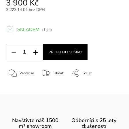
3 900 Kč
3 223,14 Kč bez DPH
SKLADEM
(1 ks)
PŘIDAT DO KOŠÍKU
Zeptat se
Hlídat
Sdílet
Navštivte náš 1500
Odborníci s 25 lety
m² showroom
zkušeností