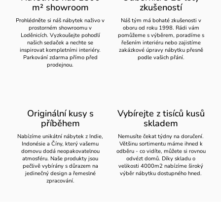
m² showroom
zkušeností
Prohlédněte si náš nábytek naživo v
Náš tým má bohaté zkušenosti v
prostorném showroomu v
oboru od roku 1998. Rádi vám
Loděnicích. Vyzkoušejte pohodlí
pomůžeme s výběrem, poradíme s
našich sedaček a nechte se
řešením interiéru nebo zajistíme
inspirovat kompletními interiéry.
zakázkové úpravy nábytku přesně
Parkování zdarma přímo před
podle vašich přání.
prodejnou.
Originální kusy s
Vybírejte z tisíců kusů
příběhem
skladem
Nabízíme unikátní nábytek z Indie,
Nemusíte čekat týdny na doručení.
Indonésie a Číny, který vašemu
Většinu sortimentu máme ihned k
domovu dodá neopakovatelnou
odběru - co vidíte, můžete si rovnou
atmosféru. Naše produkty jsou
odvézt domů. Díky skladu o
pečlivě vybírány s důrazem na
velikosti 4000m2 nabízíme široký
jedinečný design a řemeslné
výběr nábytku dostupného hned.
zpracování.