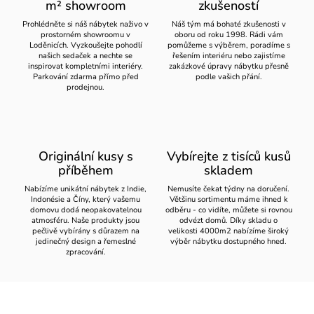
m² showroom
zkušeností
Prohlédněte si náš nábytek naživo v
Náš tým má bohaté zkušenosti v
prostorném showroomu v
oboru od roku 1998. Rádi vám
Loděnicích. Vyzkoušejte pohodlí
pomůžeme s výběrem, poradíme s
našich sedaček a nechte se
řešením interiéru nebo zajistíme
inspirovat kompletními interiéry.
zakázkové úpravy nábytku přesně
Parkování zdarma přímo před
podle vašich přání.
prodejnou.
Originální kusy s
Vybírejte z tisíců kusů
příběhem
skladem
Nabízíme unikátní nábytek z Indie,
Nemusíte čekat týdny na doručení.
Indonésie a Číny, který vašemu
Většinu sortimentu máme ihned k
domovu dodá neopakovatelnou
odběru - co vidíte, můžete si rovnou
atmosféru. Naše produkty jsou
odvézt domů. Díky skladu o
pečlivě vybírány s důrazem na
velikosti 4000m2 nabízíme široký
jedinečný design a řemeslné
výběr nábytku dostupného hned.
zpracování.