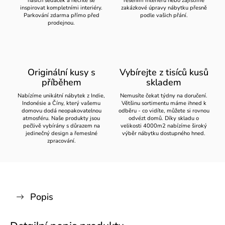
našich sedaček a nechte se
řešením interiéru nebo zajistíme
inspirovat kompletními interiéry.
zakázkové úpravy nábytku přesně
Parkování zdarma přímo před
podle vašich přání.
prodejnou.
Originální kusy s
Vybírejte z tisíců kusů
příběhem
skladem
Nabízíme unikátní nábytek z Indie,
Nemusíte čekat týdny na doručení.
Indonésie a Číny, který vašemu
Většinu sortimentu máme ihned k
domovu dodá neopakovatelnou
odběru - co vidíte, můžete si rovnou
atmosféru. Naše produkty jsou
odvézt domů. Díky skladu o
pečlivě vybírány s důrazem na
velikosti 4000m2 nabízíme široký
jedinečný design a řemeslné
výběr nábytku dostupného hned.
zpracování.
Popis